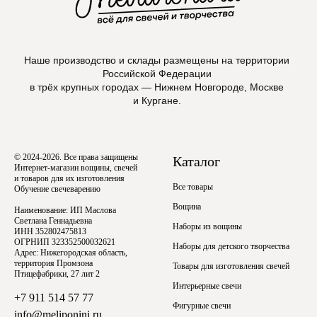
Наше производство и склады размещены на территории
Российской Федерации
в трёх крупных городах — Нижнем Новгороде, Москве
и Кургане.
© 2024-2026. Все права защищены
Каталог
Интернет-магазин вощины, свечей
и товаров для их изготовления
Все товары
Обучение свечеварению
Вощина
Наименование: ИП Маслова
Светлана Геннадьевна
Наборы из вощины
ИНН 352802475813
ОГРНИП 323352500032621
Наборы для детского творчества
Адрес: Нижегородская область,
территория Промзона
Товары для изготовления свечей
Птицефабрики, 27 лит 2
Интерьерные свечи
+7 911 514 57 77
Фигурные свечи
info@meliponini.ru