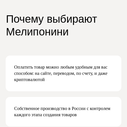
на нашу рассылку
и узнавайте первыми
о скидках и новинках
Мы будем присылать вам действительно
важную и актуальную информацию,
и обещаем не спамить
Оплатить товар можно любым удобным для вас
способом: на сайте, переводом, по счету, и даже
криптовалютой
Даю согласие на обработку персональных
данных в соответствии с
политикой
конфиденциальности
Даю согласие на получение рекламной
и маркетинговой рассылки
Собственное производство в России с контролем
Подписаться
каждого этапа создания товаров