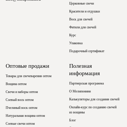
Церковные свечи
Красители и отдушки
Воск для свечей
Фитили для свечей
Курс
Упаковка
Подарочный сертификат
Оптовые продажи
Полезная
информация
Товары для свечеварения оптом
Партнерская программа
Вощина оптом
О Мелипонини
Свечи и наборы оптом
Калькуляторы для создания свечей
Соевый воск оптом
Онлайн-курс по созданию свечей
Пчелиный воск оптом
из вощины
Натуральная вощина оптом
Блог
Соевые свечи оптом