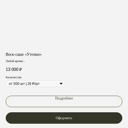
Воск-саше «Уточки»
Во
Любой аромат
Любо
100% соевый воск
100%
Заказ от 500 шт.
Зака
13 000
₽
12
Отзывы
Количество
Кол
Подробнее
Оформить
Подпишитесь