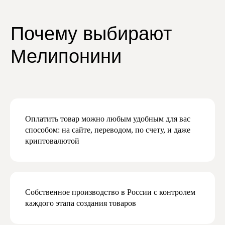
на нашу рассылку
и узнавайте первыми
о скидках и новинках
Мы будем присылать вам действительно
важную и актуальную информацию,
и обещаем не спамить
Оплатить товар можно любым удобным для вас
способом: на сайте, переводом, по счету, и даже
криптовалютой
Даю согласие на обработку персональных
данных в соответствии с
политикой
конфиденциальности
Даю согласие на получение рекламной
и маркетинговой рассылки
Собственное производство в России с контролем
Подписаться
каждого этапа создания товаров