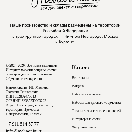
Наше производство и склады размещены на территории
Российской Федерации
в трёх крупных городах — Нижнем Новгороде, Москве
и Кургане.
© 2024-2026. Все права защищены
Каталог
Интернет-магазин вощины, свечей
и товаров для их изготовления
Все товары
Обучение свечеварению
Вощина
Наименование: ИП Маслова
Светлана Геннадьевна
Наборы из вощины
ИНН 352802475813
ОГРНИП 323352500032621
Наборы для детского творчества
Адрес: Нижегородская область,
территория Промзона
Товары для изготовления свечей
Птицефабрики, 27 лит 2
Интерьерные свечи
+7 911 514 57 77
Фигурные свечи
info@meliponini.ru