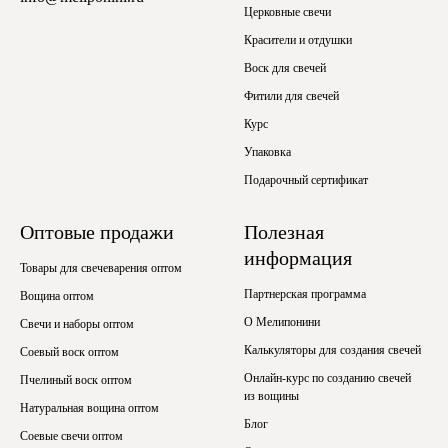
Церковные свечи
Красители и отдушки
Воск для свечей
Фитили для свечей
Курс
Упаковка
Подарочный сертификат
Оптовые продажи
Полезная
информация
Товары для свечеварения оптом
Партнерская программа
Вощина оптом
О Мелипонини
Свечи и наборы оптом
Калькуляторы для создания свечей
Соевый воск оптом
Онлайн-курс по созданию свечей
Пчелиный воск оптом
из вощины
Натуральная вощина оптом
Блог
Соевые свечи оптом