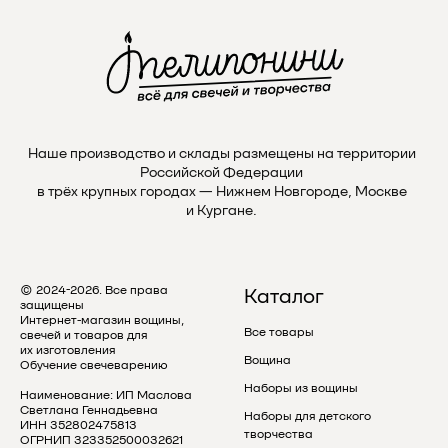
Наше производство и склады размещены на территории
Instagram
Российской Федерации
в трёх крупных городах — Нижнем Новгороде, Москве
проект Meta Platforms, деятельность в РФ запрещена
и Кургане.
VKontakte
© 2024-2026. Все права
Каталог
Telegram
защищены
Интернет-магазин вощины,
Все товары
свечей и товаров для
их изготовления
Вощина
Обучение свечеварению
Max
Наборы из вощины
Наименование: ИП Маслова
Светлана Геннадьевна
Наборы для детского
ИНН 352802475813
творчества
ОГРНИП 323352500032621