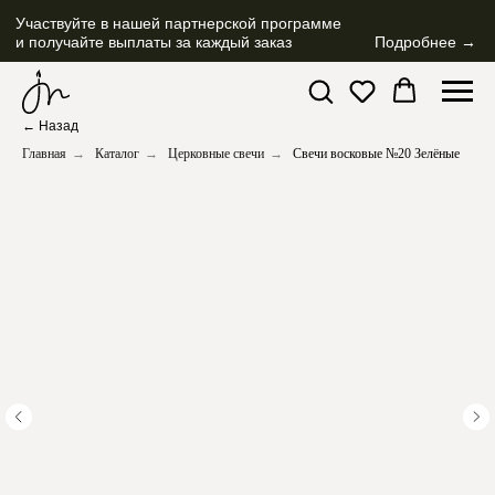
Участвуйте в нашей партнерской программе
и получайте выплаты за каждый заказ
Подробнее →
← Назад
Главная
→
Каталог
→
Церковные свечи
→
Свечи восковые №20 Зелёные