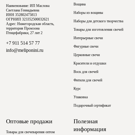
Вощина
Наименование: ИП Маслова
Светлана Геннадьевна
Наборы из вощины
ИНН 352802475813
ОГРНИП 323352500032621
Наборы для детского творчества
Адрес: Нижегородская область,
территория Промзона
Товары для изготовления свечей
Птицефабрики, 27 лит 2
Интерьерные свечи
+7 911 514 57 77
Фигурные свечи
info@meliponini.ru
Церковные свечи
Красители и отдушки
Воск для свечей
Фитили для свечей
Курс
Упаковка
Подарочный сертификат
Оптовые продажи
Полезная
информация
Товары для свечеварения оптом