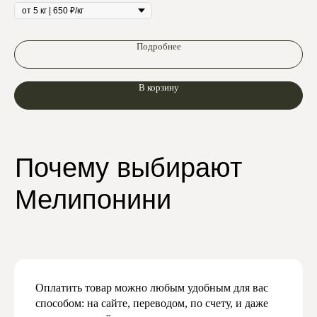
Подробнее
Подпишитесь
В корзину
на нашу рассылку
и узнавайте первыми
о скидках и новинках
Мы будем присылать вам действительно
важную и актуальную информацию,
и обещаем не спамить
Оплатить товар можно любым удобным для вас
Даю согласие на обработку персональных
данных в соответствии с
политикой
способом: на сайте, переводом, по счету, и даже
конфиденциальности