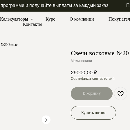
 программе и получайте выплаты за каждый заказ
П
Калькуляторы
Курс
О компании
Покупате
Контакты
е №20 Белые
Свечи восковые №20
Мелипонини
29000,00
₽
Сертификат соответствия
В корзину
Купить оптом