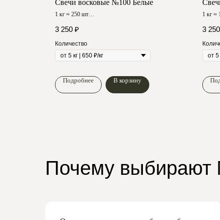
е
Свечи восковые №100 Белые
Свеч
1 кг ≈ 250 шт
1 кг ≈
Время горения ≈ 50 мин
Время 
3 250
₽
3 250
Количество
Колич
Подробнее
В корзину
По
Почему выбирают