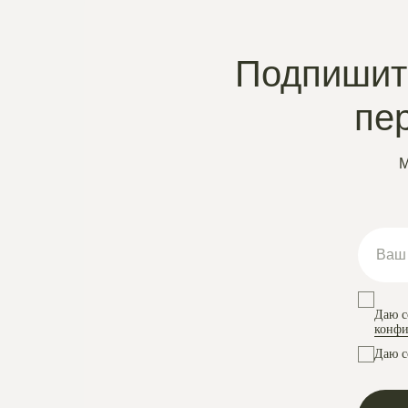
Подпишите
пе
М
Даю с
конфи
Даю с