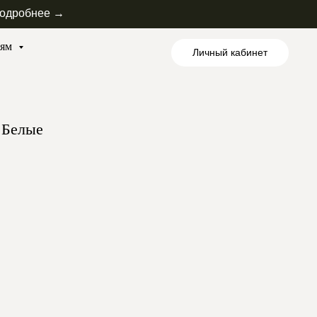
одробнее →
лям
Личный кабинет
 Белые