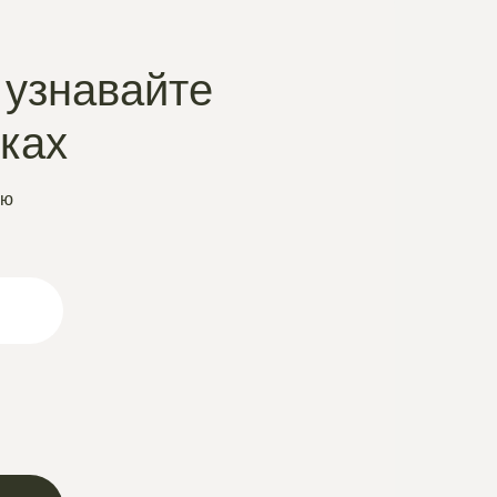
 узнавайте
нках
ую