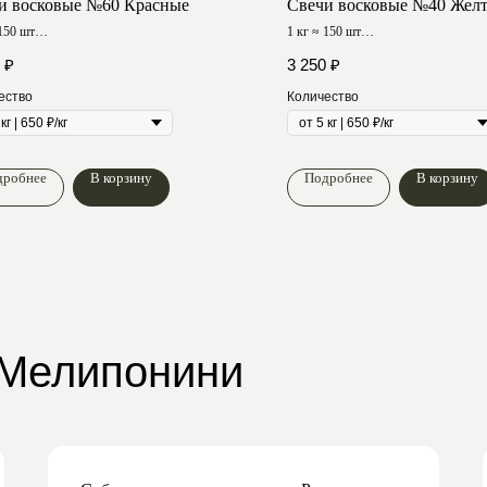
и восковые №60 Красные
Свечи восковые №40 Жел
 150 шт
1 кг ≈ 150 шт
горения ≈ 90 мин
Время горения ≈ 120 мин
₽
3 250
₽
ество
Количество
дробнее
В корзину
Подробнее
В корзину
 Мелипонини