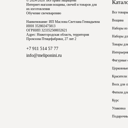
© 2024-2026. Все права защищены
Катал
Интернет-магазин вощины, свечей и товаров для
их изготовления
Все товар
Обучение свечеварению
Вощина
Наименование: ИП Маслова Светлана Геннадьевна
ИНН 352802475813
Наборы из
ОГРНИП 323352500032621
Адрес: Нижегородская область, территория
Наборы для
Промзона Птицефабрики, 27 лит 2
Товары для
+7 911 514 57 77
Интерьерн
info@meliponini.ru
Фигурные 
Церковные
Красители
Воск для с
Фитили для
Курс
Упаковка
Подарочны