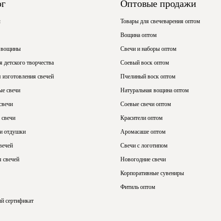
ог
Оптовые продажи
ы
Товары для свечеварения оптом
Вощина оптом
 вощины
Свечи и наборы оптом
 детского творчества
Соевый воск оптом
 изготовления свечей
Пчелиный воск оптом
ые свечи
Натуральная вощина оптом
свечи
Соевые свечи оптом
 свечи
Красители оптом
 и отдушки
Аромасаше оптом
вечей
Свечи с логотипом
 свечей
Новогодние свечи
Корпоративные сувениры
Фитиль оптом
й сертификат