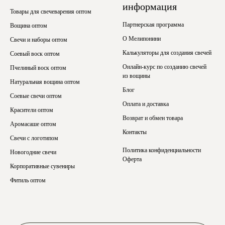
информация
Товары для свечеварения оптом
Партнерская программа
Вощина оптом
О Мелипонини
Свечи и наборы оптом
Калькуляторы для создания свечей
Соевый воск оптом
Онлайн-курс по созданию свечей
Пчелиный воск оптом
из вощины
Натуральная вощина оптом
Блог
Соевые свечи оптом
Оплата и доставка
Красители оптом
Возврат и обмен товара
Аромасаше оптом
Контакты
Свечи с логотипом
Политика конфиденциальности
Новогодние свечи
Оферта
Корпоративные сувениры
Фитиль оптом