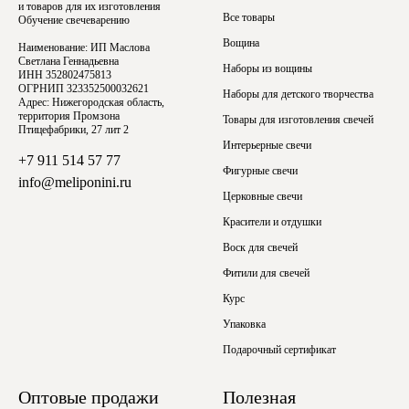
и товаров для их изготовления
Все товары
Обучение свечеварению
Вощина
Наименование: ИП Маслова
Светлана Геннадьевна
Наборы из вощины
ИНН 352802475813
ОГРНИП 323352500032621
Наборы для детского творчества
Адрес: Нижегородская область,
территория Промзона
Товары для изготовления свечей
Птицефабрики, 27 лит 2
Интерьерные свечи
+7 911 514 57 77
Фигурные свечи
info@meliponini.ru
Церковные свечи
Красители и отдушки
Воск для свечей
Фитили для свечей
Курс
Упаковка
Подарочный сертификат
Оптовые продажи
Полезная