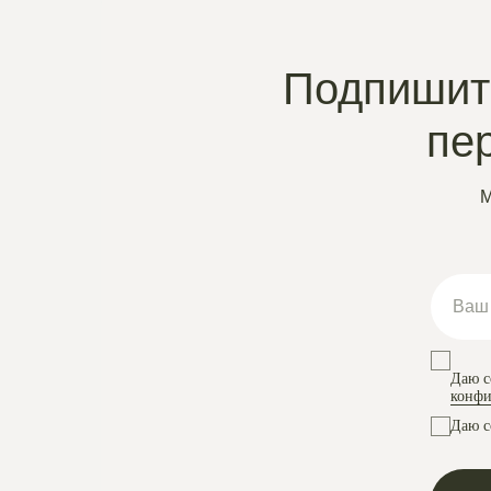
Подпишите
пе
М
Даю с
конфи
Даю с