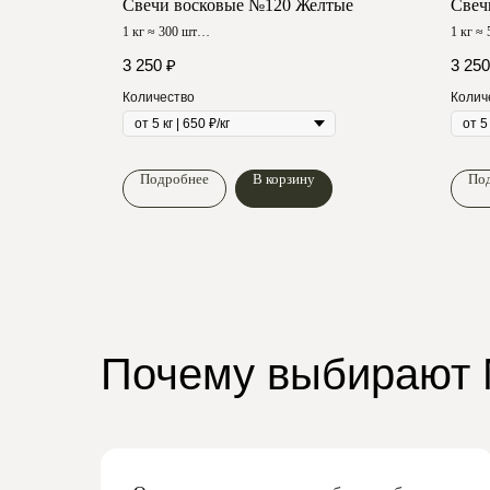
летовые
Свечи восковые №120 Желтые
Свеч
1 кг ≈ 300 шт
1 кг ≈
Время горения ≈ 35 мин
Время 
3 250
₽
3 250
Количество
Колич
Подробнее
В корзину
По
Почему выбирают