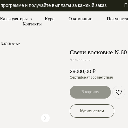
 программе и получайте выплаты за каждый заказ
П
Калькуляторы
Курс
О компании
Покупате
Контакты
е №60 Зелёные
Свечи восковые №60
Мелипонини
29000,00
₽
Сертификат соответствия
В корзину
Купить оптом