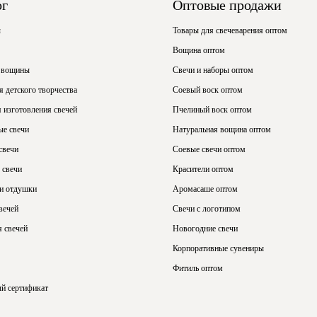
ог
Оптовые продажи
ы
Товары для свечеварения оптом
Вощина оптом
 вощины
Свечи и наборы оптом
 детского творчества
Соевый воск оптом
 изготовления свечей
Пчелиный воск оптом
ые свечи
Натуральная вощина оптом
свечи
Соевые свечи оптом
 свечи
Красители оптом
 и отдушки
Аромасаше оптом
вечей
Свечи с логотипом
 свечей
Новогодние свечи
Корпоративные сувениры
Фитиль оптом
й сертификат