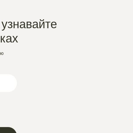
 узнавайте
нках
ую