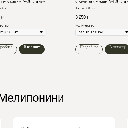
и восковые №20 Синие
Свечи восковые №120 Си
 50 шт
1 кг ≈ 300 шт
горения ≈ 240 мин
Время горения ≈ 35 мин
₽
3 250
₽
ество
Количество
дробнее
В корзину
Подробнее
В корзину
 Мелипонини