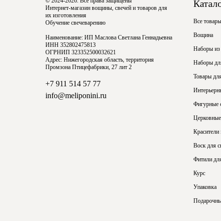
© 2024-2026. Все права защищены
Катал
Интернет-магазин вощины, свечей и товаров для
их изготовления
Все товар
Обучение свечеварению
Вощина
Наименование: ИП Маслова Светлана Геннадьевна
ИНН 352802475813
Наборы из
ОГРНИП 323352500032621
Адрес: Нижегородская область, территория
Наборы для
Промзона Птицефабрики, 27 лит 2
Товары для
+7 911 514 57 77
Интерьерн
info@meliponini.ru
Фигурные 
Церковные
Красители
Воск для с
Фитили для
Курс
Упаковка
Подарочны