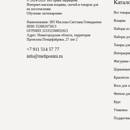
© 2024-2026. Все права защищены
Катал
Интернет-магазин вощины, свечей и товаров для
их изготовления
Все товар
Обучение свечеварению
Вощина
Наименование: ИП Маслова Светлана Геннадьевна
ИНН 352802475813
Наборы из
ОГРНИП 323352500032621
Адрес: Нижегородская область, территория
Наборы для
Промзона Птицефабрики, 27 лит 2
Товары для
+7 911 514 57 77
Интерьерн
info@meliponini.ru
Фигурные 
Церковные
Красители
Воск для с
Фитили для
Курс
Упаковка
Подарочны