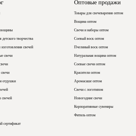
ог
Оптовые продажи
ы
Товары для свечеварения оптом
Вощина оптом
 вощины
Свечи и наборы оптом
 детского творчества
Соевый воск оптом
 изготовления свечей
Пчелиный воск оптом
ые свечи
Натуральная вощина оптом
свечи
Соевые свечи оптом
 свечи
Красители оптом
 и отдушки
Аромасаше оптом
вечей
Свечи с логотипом
 свечей
Новогодние свечи
Корпоративные сувениры
Фитиль оптом
й сертификат