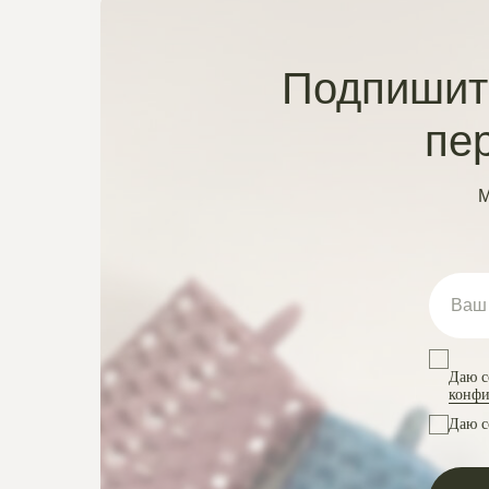
Подпишите
пе
М
Даю с
конфи
Даю с