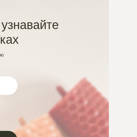
 узнавайте
нках
ую