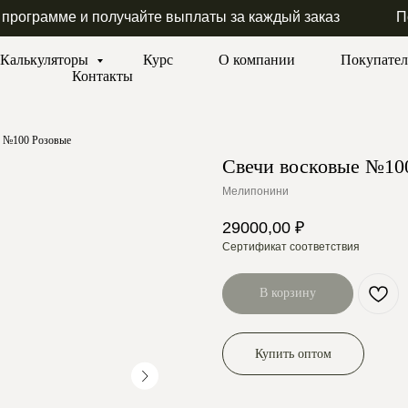
 программе и получайте выплаты за каждый заказ
П
Калькуляторы
Курс
О компании
Покупате
Контакты
е №100 Розовые
Свечи восковые №10
Мелипонини
29000,00
₽
Сертификат соответствия
В корзину
Купить оптом