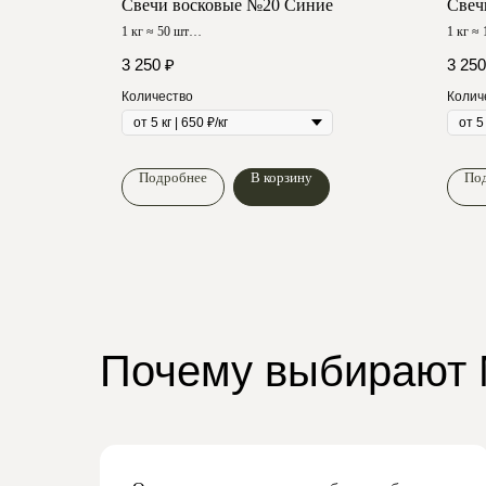
етовые
Свечи восковые №20 Синие
Свеч
1 кг ≈ 50 шт
1 кг ≈
Время горения ≈ 240 мин
Время 
3 250
₽
3 250
Количество
Колич
Подробнее
В корзину
По
Почему выбирают