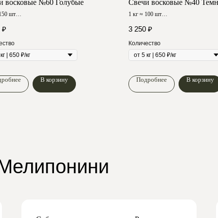
и восковые №60 Голубые
Свечи восковые №40 Тем
 150 шт
1 кг ≈ 100 шт
горения ≈ 90 мин
Время горения ≈ 120 мин
₽
3 250
₽
ество
Количество
дробнее
В корзину
Подробнее
В корзину
 Мелипонини