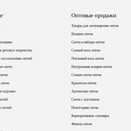
ог
Оптовые продажи
ы
Товары для свечеварения оптом
Вощина оптом
 вощины
Свечи и наборы оптом
 детского творчества
Соевый воск оптом
 изготовления свечей
Пчелиный воск оптом
ые свечи
Натуральная вощина оптом
свечи
Соевые свечи оптом
 свечи
Красители оптом
 и отдушки
Аромасаше оптом
вечей
Свечи с логотипом
 свечей
Новогодние свечи
Корпоративные сувениры
Фитиль оптом