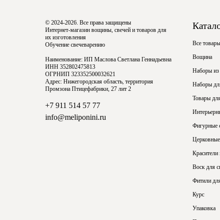
© 2024-2026. Все права защищены
Катал
Интернет-магазин вощины, свечей и товаров для
их изготовления
Все товар
Обучение свечеварению
Вощина
Наименование: ИП Маслова Светлана Геннадьевна
ИНН 352802475813
Наборы из
ОГРНИП 323352500032621
Адрес: Нижегородская область, территория
Наборы для
Промзона Птицефабрики, 27 лит 2
Товары для
+7 911 514 57 77
Интерьерн
info@meliponini.ru
Фигурные 
Церковные
Красители
Воск для с
Фитили для
Курс
Упаковка