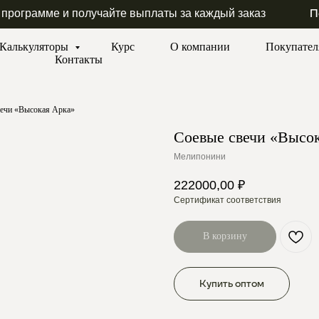
П
 программе и получайте выплаты за каждый заказ
Калькуляторы
Курс
О компании
Покупате
Контакты
вечи «Высокая Арка»
Соевые свечи «Высо
Мелипонини
222000,00
₽
Сертификат соответствия
В корзину
Купить оптом