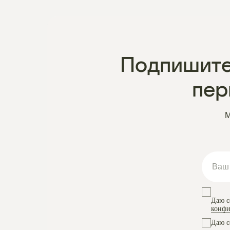
Подпишите
пер
М
Даю с
конфи
Даю с