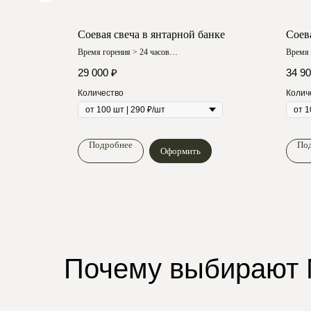
 банке
Соевая свеча в янтарной банке
Соев
Время горения > 24 часов
Время 
Любой аромат
Любой
29 000
₽
34 9
Количество
Колич
Подробнее
По
Оформить
Почему выбирают