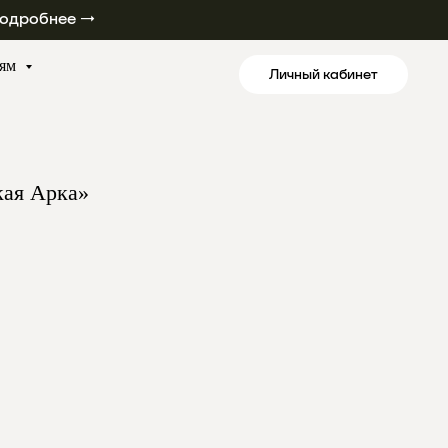
одробнее →
лям
Личный кабинет
кая Арка»