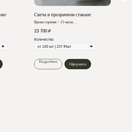
нке
Свеча в прозрачном стакане
Соев
Время горения > 15 часов
Время
Любой аромат
Любой
23 700
₽
34 9
Количество
Коли
Подробнее
По
Оформить