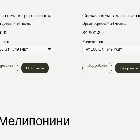
ая свеча в красной банке
Соевая свеча в матовой ба
горения > 24 часов
Время горения > 24 часов
 аромат
Любой аромат
00
₽
34 900
₽
ество
Количество
дробнее
Подробнее
Оформить
Оформить
 Мелипонини