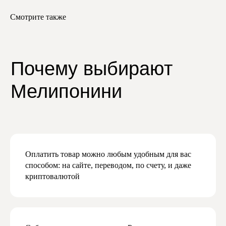
Смотрите также
Отзывы
Подпишитесь
Оплатить товар можно любым удобным для вас
на нашу рассылку
способом: на сайте, переводом, по счету, и даже
и узнавайте первыми
криптовалютой
о скидках и новинках