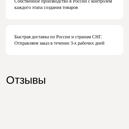
Собственное производство в России с контролем
Мы будем присылать вам действительно
важную и актуальную информацию,
каждого этапа создания товаров
и обещаем не спамить
Быстрая доставка по России и странам СНГ.
Даю согласие на обработку персональных
Отправляем заказ в течение 3-х рабочих дней
данных в соответствии с
политикой
конфиденциальности
Даю согласие на получение рекламной
и маркетинговой рассылки
Подписаться