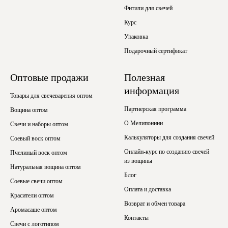
Фитили для свечей
Курс
Упаковка
Подарочный сертификат
Оптовые продажи
Полезная
информация
Товары для свечеварения оптом
Партнерская программа
Вощина оптом
О Мелипонини
Свечи и наборы оптом
Калькуляторы для создания свечей
Соевый воск оптом
Онлайн-курс по созданию свечей
Пчелиный воск оптом
из вощины
Натуральная вощина оптом
Блог
Соевые свечи оптом
Оплата и доставка
Красители оптом
Возврат и обмен товара
Аромасаше оптом
Контакты
Свечи с логотипом