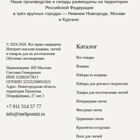
Наше производство и склады размещены на территории
Российской Федерации
в трёх крупных городах — Нижнем Новгороде, Москве
и Кургане.
© 2024-2026. Все права защищены
Каталог
Интернет-магазин вощины, свечей
и товаров для их изготовления
Все товары
Обучение свечеварению
Вощина
Наименование: ИП Маслова
Светлана Геннадьевна
Наборы из вощины
ИНН 352802475813
ОГРНИП 323352500032621
Наборы для детского творчества
Адрес: Нижегородская область,
территория Промзона
Товары для изготовления свечей
Птицефабрики, 27 лит 2
Интерьерные свечи
+7 911 514 57 77
Фигурные свечи
info@meliponini.ru
Церковные свечи
Красители и отдушки
Воск для свечей