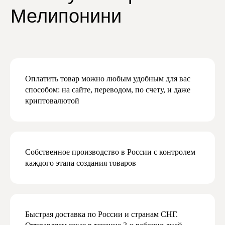
о скидках и новинках
Мы будем присылать вам действительно
важную и актуальную информацию,
и обещаем не спамить
Оплатить товар можно любым удобным для вас
способом: на сайте, переводом, по счету, и даже
криптовалютой
Даю согласие на обработку персональных
данных в соответствии с
политикой
конфиденциальности
Даю согласие на получение рекламной
и маркетинговой рассылки
Собственное производство в России с контролем
каждого этапа создания товаров
Подписаться
Быстрая доставка по России и странам СНГ.