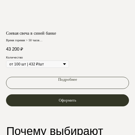
Соевая свеча в синей банке
Сое
Время горения > 50 часов
Врем
Любой аромат
Любо
43 200
₽
16
Количество
Кол
Отзывы
Подробнее
Оформить
Подпишитесь
на нашу рассылку
и узнавайте первыми