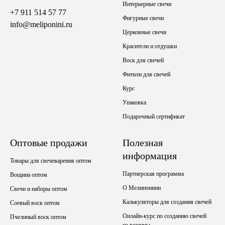
Интерьерные свечи
+7 911 514 57 77
Фигурные свечи
info@meliponini.ru
Церковные свечи
Красители и отдушки
Воск для свечей
Фитили для свечей
Курс
Упаковка
Подарочный сертификат
Оптовые продажи
Полезная
информация
Товары для свечеварения оптом
Партнерская программа
Вощина оптом
О Мелипонини
Свечи и наборы оптом
Калькуляторы для создания свечей
Соевый воск оптом
Онлайн-курс по созданию свечей
Пчелиный воск оптом
из вощины