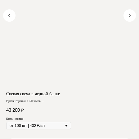
Соевая свеча в черной банке
Сое
Отзывы
Время горения > 50 часов
Врем
Любой аромат
Любо
43 200
₽
51
Количество
Кол