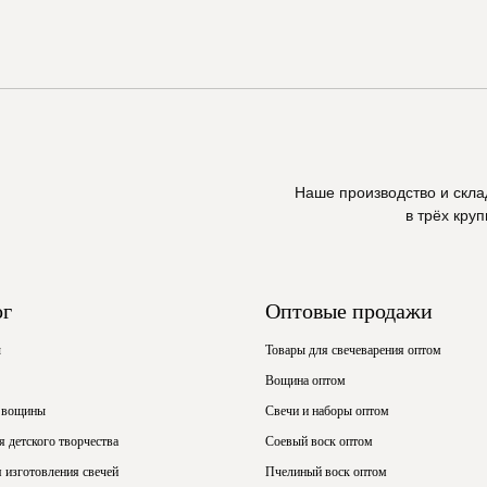
Наше производство и скл
в трёх кру
ог
Оптовые продажи
ы
Товары для свечеварения оптом
Вощина оптом
 вощины
Свечи и наборы оптом
 детского творчества
Соевый воск оптом
 изготовления свечей
Пчелиный воск оптом