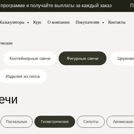
 программе и получайте выплаты за каждый заказ
П
Калькуляторы
Курс
О компании
Покупателям
Контакты
ические
Контейнерные свечи
Фигурные свечи
Церковн
Изделия из гипса
ечи
Пасхальные
Геометрические
Силуэты
Аромасаше