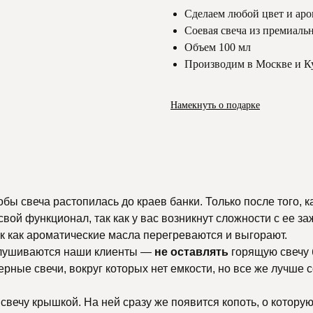
Сделаем любой цвет и аром
Соевая свеча из премиальн
Объем 100 мл
Производим в Москве и К
Намекнуть о подарке
ы свеча растопилась до краев банки. Только после того, ка
 свой функционал, так как у вас возникнут сложности с ее 
ак как ароматические масла перегреваются и выгорают.
ислушиваются наши клиенты —
не оставлять
горящую свечу б
ьерные свечи, вокруг которых нет емкости, но все же лучше
вечу крышкой. На ней сразу же появится копоть, о которую