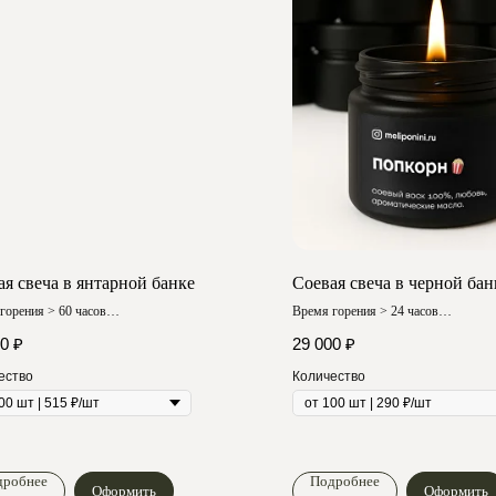
ая свеча в янтарной банке
Соевая свеча в черной бан
горения > 60 часов
Время горения > 24 часов
 аромат
Любой аромат
00
₽
29 000
₽
ество
Количество
дробнее
Подробнее
Оформить
Оформить