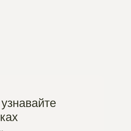
 узнавайте
нках