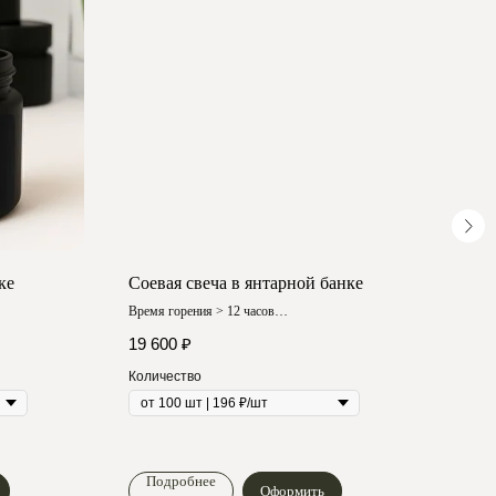
ке
Соевая свеча в янтарной банке
Соев
«Сл
Время горения > 12 часов
Любой аромат
Время
19 600
₽
Любой
51 5
Количество
Коли
Подробнее
По
Оформить