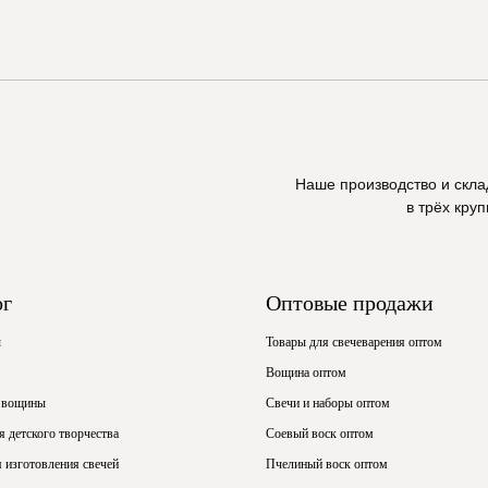
Наше производство и скл
в трёх кру
ог
Оптовые продажи
ы
Товары для свечеварения оптом
Вощина оптом
 вощины
Свечи и наборы оптом
 детского творчества
Соевый воск оптом
 изготовления свечей
Пчелиный воск оптом