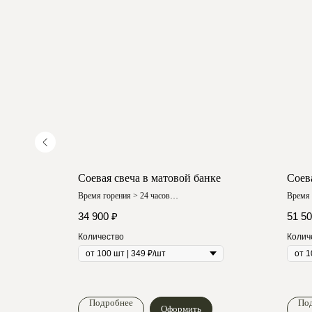
анке
Соевая свеча в матовой банке
Соев
Время горения > 24 часов
Время 
Любой аромат
Любой
34 900
₽
51 5
Количество
Колич
Подробнее
По
Оформить