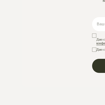
М
Даю с
конфи
Даю с