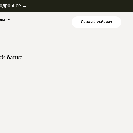
одробнее →
лям
Личный кабинет
ой банке