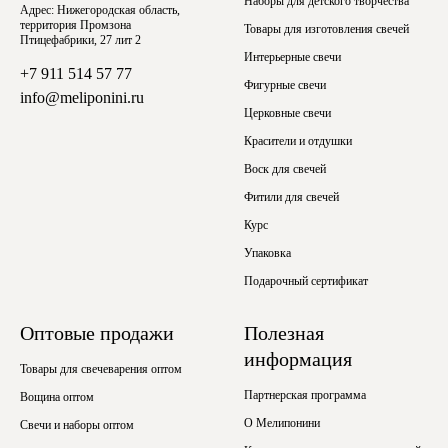
Наборы для детского творчества
Адрес: Нижегородская область,
территория Промзона
Товары для изготовления свечей
Птицефабрики, 27 лит 2
Интерьерные свечи
+7 911 514 57 77
Фигурные свечи
info@meliponini.ru
Церковные свечи
Красители и отдушки
Воск для свечей
Фитили для свечей
Курс
Упаковка
Подарочный сертификат
Оптовые продажи
Полезная
информация
Товары для свечеварения оптом
Партнерская программа
Вощина оптом
О Мелипонини
Свечи и наборы оптом