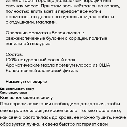
из него горят гораздо дольше чем парафин или
свечная масса. При этом воск нейтрален по запаху,
полностью впитывает и передаёт все нотки
ароматов, что делает его идеальным для работы
с отдушками, маслами.
Описание аромата «Белая омела»:
свежеиспеченные булочки с корицей, политые
ванильной глазурью.
Состав:
100% натуральный соевый воск
Ароматические масла премиум класса из США
Качественный хлопковый фитиль
Намекнуть о подарке
Как использовать свечу
Оплата и доставка
Как использовать свечу
При первом зажигании необходимо дождаться, чтобы
свеча растопилась до краев спила. Только после того,
как свеча растопилась до краев, ее можно тушить, иначе
образуется лунка, и свеча быстро потеряет свой