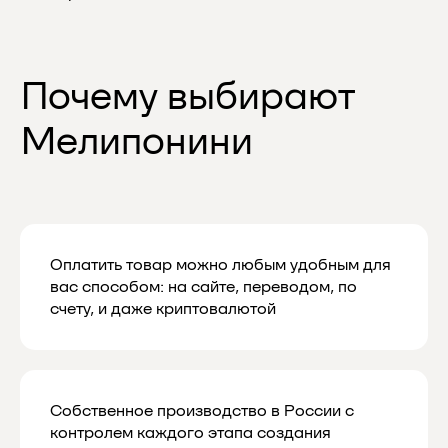
Подпишитесь
на нашу рассылку
и узнавайте
первыми о скидках
и новинках
Мы будем присылать вам действительно
важную и актуальную информацию,
и обещаем не спамить
Оплатить товар можно любым удобным для
вас способом: на сайте, переводом, по
счету, и даже криптовалютой
Даю согласие на обработку
персональных данных в соответствии
с
политикой конфиденциальности
Даю согласие на получение рекламной
и маркетинговой рассылки
Собственное производство в России с
контролем каждого этапа создания