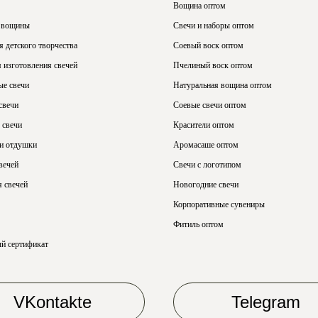
Вощина оптом
 вощины
Свечи и наборы оптом
 детского творчества
Соевый воск оптом
 изготовления свечей
Пчелиный воск оптом
ые свечи
Натуральная вощина оптом
свечи
Соевые свечи оптом
 свечи
Красители оптом
 и отдушки
Аромасаше оптом
вечей
Свечи с логотипом
 свечей
Новогодние свечи
Корпоративные сувениры
Фитиль оптом
й сертификат
VKontakte
Telegram