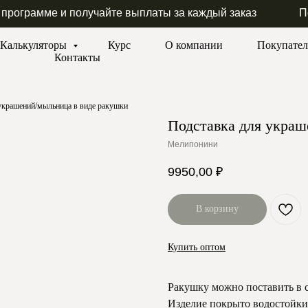
 программе и получайте выплаты за каждый заказ
П
Калькуляторы
Курс
О компании
Покупате
Контакты
украшений/мыльница в виде ракушки
Подставка для украш
Мелипонини
9950,00
₽
В корзину
Купить оптом
Ракушку можно поставить в с
Изделие покрыто водостойким