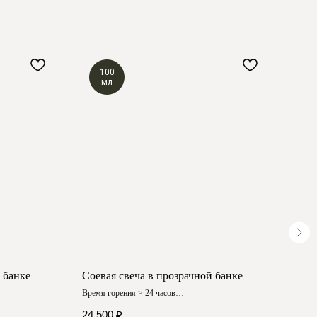
100
мл
 банке
Соевая свеча в прозрачной банке
Соев
Время горения > 24 часов
Время
Любой аромат
Любой
24 500
₽
19 7