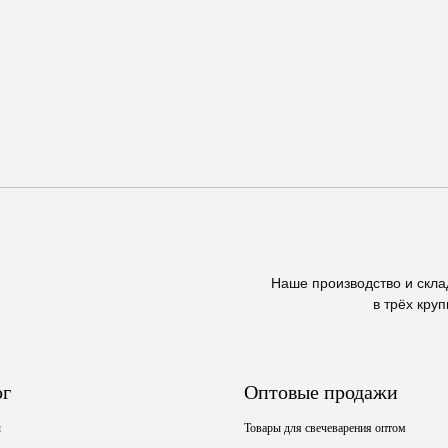
Наше производство и скл
в трёх кру
ог
Оптовые продажи
ы
Товары для свечеварения оптом