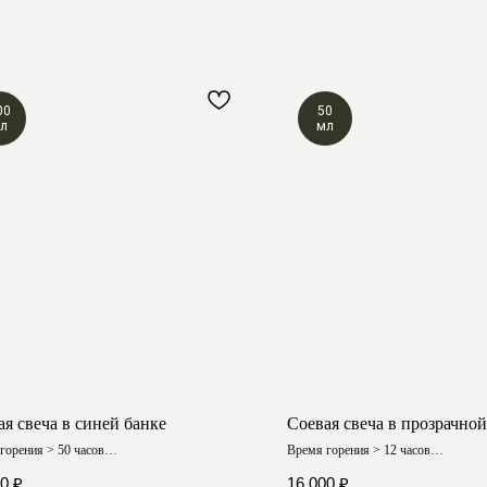
00
50
л
мл
ая свеча в синей банке
Соевая свеча в прозрачной
горения > 50 часов
Время горения > 12 часов
 аромат
Любой аромат
00
₽
16 000
₽