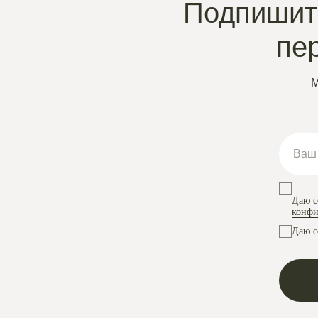
Подпишите
пе
М
Даю с
конфи
Даю с