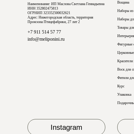
Вощина
Наименование: ИП Маслова Светлана Геннадьевна
ИНН 352802475813
Наборы из
ОГРНИП 323352500032621
Адрес: Нижегородская область, территория
Наборы для
Промзона Птицефабрики, 27 лит 2
Товары для
+7 911 514 57 77
Интерьерн
info@meliponini.ru
Фигурные 
Церковные
Красители
Воск для с
Фитили для
Курс
Упаковка
Подарочны
Instagram