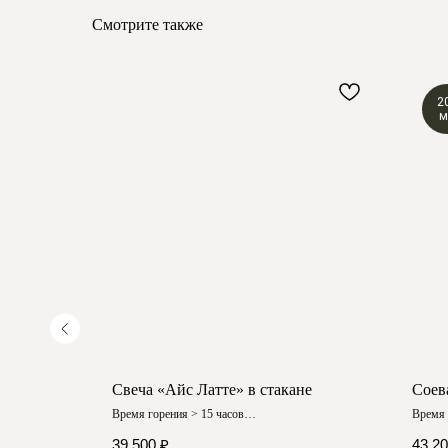
Смотрите также
2
м
е
Свеча «Айс Латте» в стакане
Соев
Время горения > 15 часов
Время 
Авторский дизайн
Любой
39 500
₽
43 2