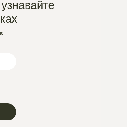
 узнавайте
нках
ую