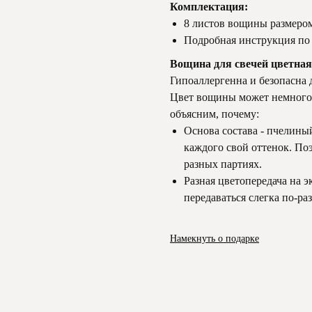
Комплектация:
8 листов вощины размером
Подробная инструкция по
Вощина для свечей цветна
Гипоаллергенна и безопасна д
Цвет вощины может немного о
объясним, почему:
Основа состава - пчелиный
каждого свой оттенок. Поэ
разных партиях.
Разная цветопередача на э
передаваться слегка по-ра
Намекнуть о подарке