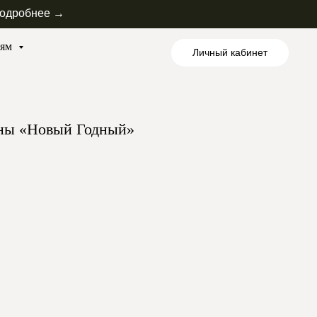
одробнее →
лям
Личный кабинет
ны «Новый Годный»