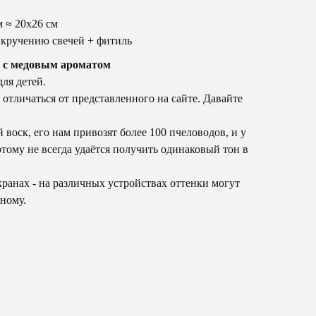
 ≈ 20х26 см
 кручению свечей + фитиль
я с медовым ароматом
ля детей.
тличаться от представленного на сайте. Давайте
 воск, его нам привозят более 100 пчеловодов, и у
тому не всегда удаётся получить одинаковый тон в
кранах - на различных устройствах оттенки могут
зному.