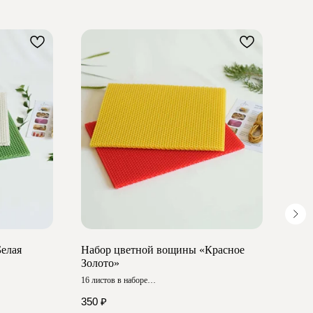
елая
Набор цветной вощины «Красное
Наб
Золото»
Золо
16 листов в наборе
10 лис
Размер ≈ 20х13 см
Разме
350
₽
399