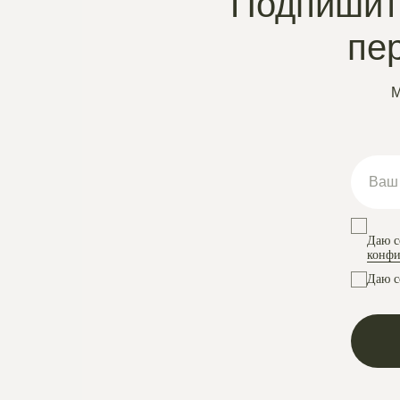
Подпишите
пе
М
Даю с
конфи
Даю с