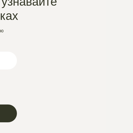
 узнавайте
нках
ую