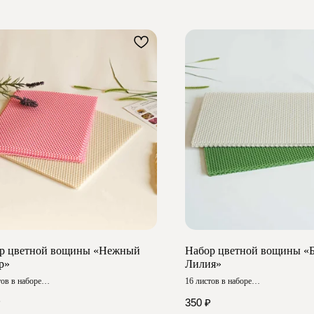
р цветной вощины «Нежный
Набор цветной вощины «Б
р»
Лилия»
тов в наборе
16 листов в наборе
 ≈ 20х26 см
Размер ≈ 20х13 см
₽
350
₽