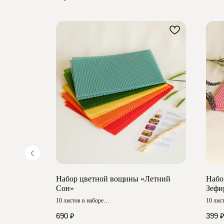
ёгкий
Набор цветной вощины «Летний
Набо
Сон»
Зефи
10 листов в наборе
10 лис
Размер ≈ 40х26 см
Размер
690
₽
399