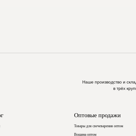
Наше производство и скл
в трёх кру
ог
Оптовые продажи
ы
Товары для свечеварения оптом
Вощина оптом