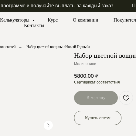
 программе и получайте выплаты за каждый заказ
П
Калькуляторы
Курс
О компании
Покупате
Контакты
ия свечей
→
Набор цветной вощины «Новый Годный»
Набор цветной вощи
Мелипонини
5800,00
₽
Сертификат соответствия
В корзину
Купить оптом