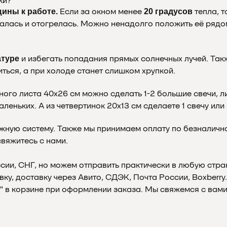
ки?
Если за окном менее
тепла, 
щины к работе.
20 градусов
ежалась и отогрелась. Можно ненадолго положить её рядо
и избегать попадания прямых солнечных лучей. Так
атуре
ться, а при холоде станет слишком хрупкой.
дного листа 40х26 см можно сделать 1-2 большие свечи, л
маленьких. А из четвертинок 20х13 см сделаете 1 свечу ил
жную систему. Также мы принимаем оплату по безналичном
свяжитесь с нами.
ии, СНГ, но можем отправить практически в любую стран
у, доставку через Авито, СДЭК, Почта России, Boxberry
" в корзине при оформлении заказа. Мы свяжемся с вами 