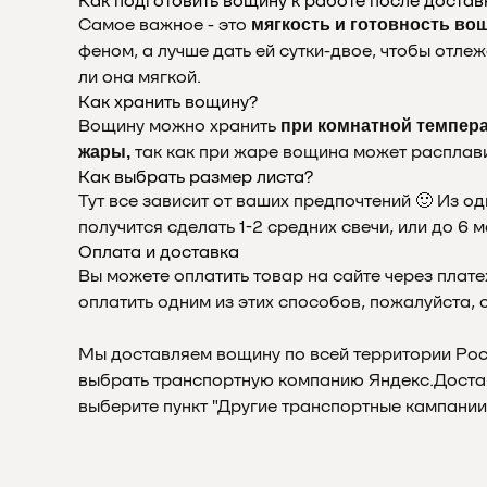
Как подготовить вощину к работе после достав
Самое важное - это
мягкость и готовность во
феном, а лучше дать ей сутки-двое, чтобы отл
ли она мягкой.
Как хранить вощину?
Вощину можно хранить
при комнатной темпер
так как при жаре вощина может расплави
жары,
Как выбрать размер листа?
Тут все зависит от ваших предпочтений 🙂 Из о
получится сделать 1-2 средних свечи, или до 6 
Оплата и доставка
Вы можете оплатить товар на сайте через плате
оплатить одним из этих способов, пожалуйста, 
Мы доставляем вощину по всей территории Росс
выбрать транспортную компанию Яндекс.Доставк
выберите пункт "Другие транспортные кампании