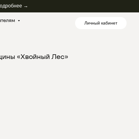
одробнее →
ателям
Личный кабинет
щины «Хвойный Лес»