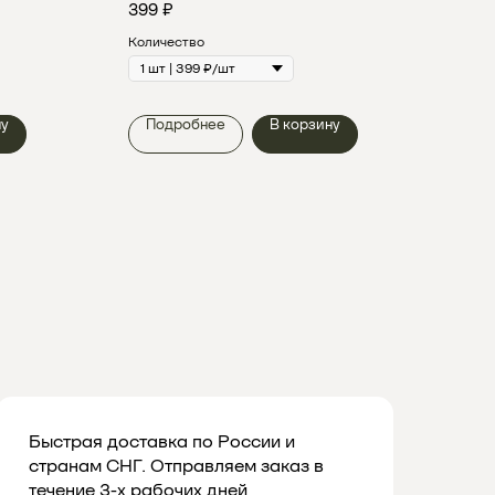
399
₽
399
Количество
Коли
ну
Подробнее
В корзину
По
Быстрая доставка по России и
странам СНГ. Отправляем заказ в
течение 3-х рабочих дней