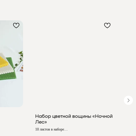
Набор цветной вощины «Ночной
Наб
Лес»
Лав
10 листов в наборе
10 лис
Размер ≈ 20х26 см
Разме