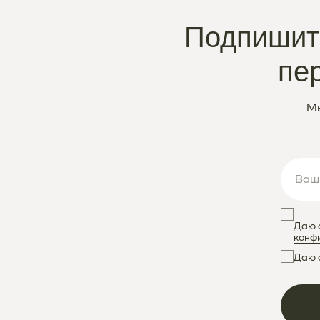
Подпишите
пе
Мы
Даю 
конф
Даю 