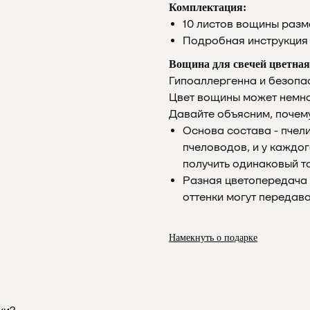
Комплектация:
10 листов вощины разм
Подробная инструкция 
Вощина для свечей цветна
Гипоаллергенна и безопас
Цвет вощины может немног
Давайте объясним, почем
Основа состава - пчели
пчеловодов, и у каждог
получить одинаковый то
Разная цветопередача 
оттенки могут передава
Намекнуть о подарке