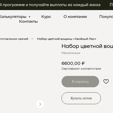
й программе и получайте выплаты за каждый заказ
П
Калькуляторы
Курс
О компании
Покуп
Контакты
готовления свечей
→
Набор цветной вощины «Хвойный Лес»
Набор цветной во
Мелипонини
6600,00
₽
Сертификат соответствия
В корзину
Купить оптом