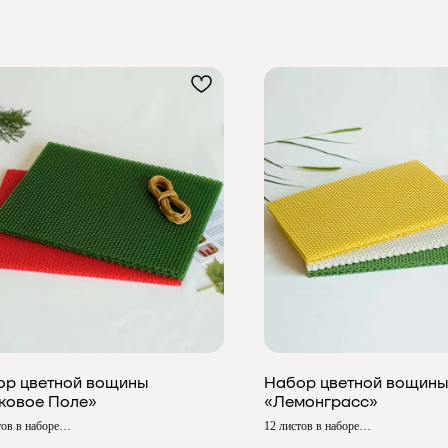
ор цветной вощины
Набор цветной вощины
ковое Поле»
«Лемонграсс»
тов в наборе
12 листов в наборе
 ≈ 20х13 см
Размер ≈ 20х13 см