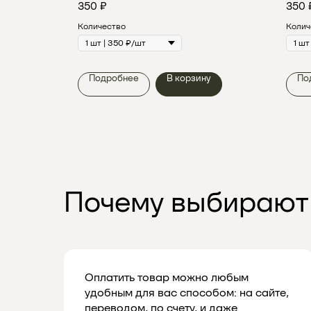
350
₽
350
Количество
Колич
у
Подробнее
В корзину
По
Почему выбирают
Оплатить товар можно любым
удобным для вас способом: на сайте,
переводом, по счету, и даже