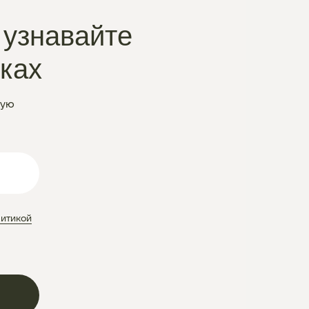
 узнавайте
нках
ную
итикой