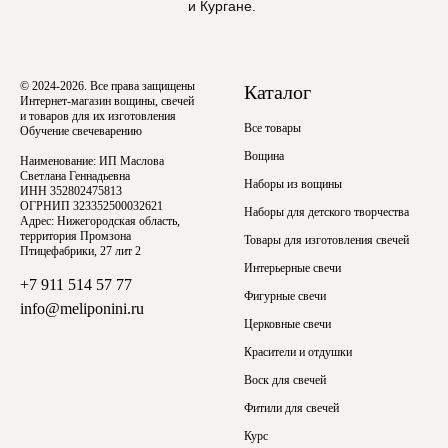
и Кургане.
© 2024-2026. Все права защищены
Каталог
Интернет-магазин вощины, свечей
и товаров для их изготовления
Все товары
Обучение свечеварению
Вощина
Наименование: ИП Маслова
Светлана Геннадьевна
Наборы из вощины
ИНН 352802475813
ОГРНИП 323352500032621
Наборы для детского творчества
Адрес: Нижегородская область,
территория Промзона
Товары для изготовления свечей
Птицефабрики, 27 лит 2
Интерьерные свечи
+7 911 514 57 77
Фигурные свечи
info@meliponini.ru
Церковные свечи
Красители и отдушки
Воск для свечей
Фитили для свечей
Курс