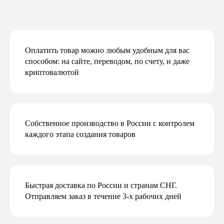
Даю согласие на обработку персональных
данных в соответствии с
политикой
конфиденциальности
Оплатить товар можно любым удобным для вас
Даю согласие на получение рекламной
способом: на сайте, переводом, по счету, и даже
и маркетинговой рассылки
криптовалютой
Подписаться
Собственное производство в России с контролем
каждого этапа создания товаров
Быстрая доставка по России и странам СНГ.
Отправляем заказ в течение 3-х рабочих дней