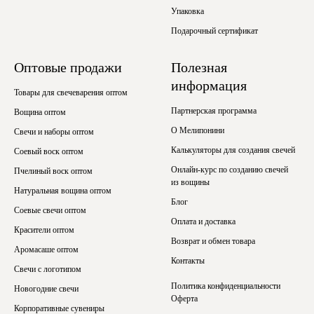
Упаковка
Подарочный сертификат
Оптовые продажи
Полезная
информация
Товары для свечеварения оптом
Партнерская программа
Вощина оптом
О Мелипонини
Свечи и наборы оптом
Калькуляторы для создания свечей
Соевый воск оптом
Онлайн-курс по созданию свечей
Пчелиный воск оптом
из вощины
Натуральная вощина оптом
Блог
Соевые свечи оптом
Оплата и доставка
Красители оптом
Возврат и обмен товара
Аромасаше оптом
Контакты
Свечи с логотипом
Политика конфиденциальности
Новогодние свечи
Оферта
Корпоративные сувениры