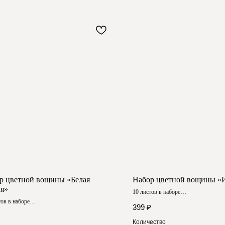
р цветной вощины «Белая
Набор цветной вощины «
я»
10 листов в наборе
Размер ≈ 20х26 см
тов в наборе
399
₽
 ≈ 20х26 см
₽
Количество