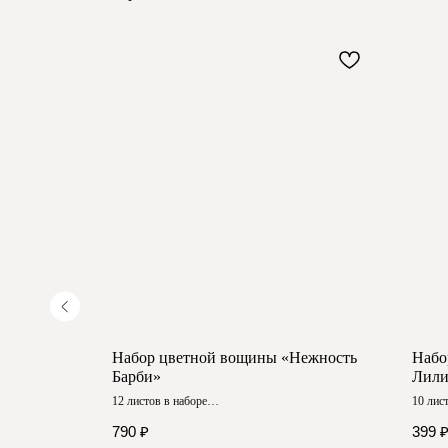
Нежный
Набор цветной вощины «Нежность
Набо
Барби»
Лили
12 листов в наборе
10 лис
Размер ≈ 40х26 см
Размер
790
₽
399