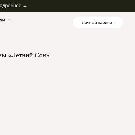
одробнее →
лям
Личный кабинет
ны «Летний Сон»