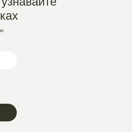
 узнавайте
нках
ую