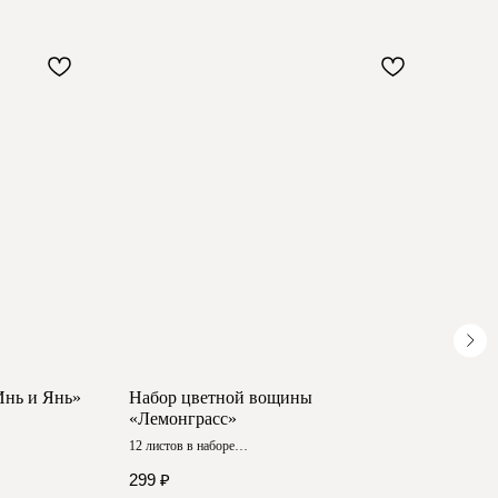
Инь и Янь»
Набор цветной вощины
Набо
«Лемонграсс»
Мол
12 листов в наборе
10 лис
Размер ≈ 20х13 см
Разме
299
₽
690