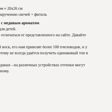
м ≈ 20х26 см
 кручению свечей + фитиль
я с медовым ароматом
ля детей.
тличаться от представленного на сайте. Давайте
 воск, его нам привозят более 100 пчеловодов, и у
тому не всегда удаётся получить одинаковый тон в
кранах - на различных устройствах оттенки могут
зному.