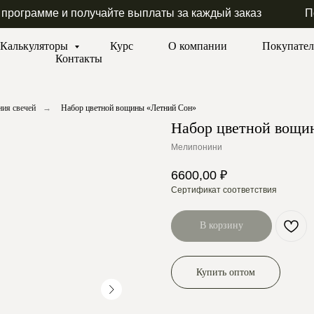
 программе и получайте выплаты за каждый заказ
П
Калькуляторы
Курс
О компании
Покупате
Контакты
ия свечей
→
Набор цветной вощины «Летний Сон»
Набор цветной вощи
Мелипонини
6600,00
₽
Сертификат соответствия
В корзину
Купить оптом