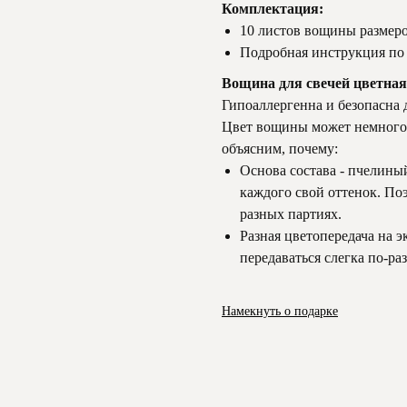
Комплектация:
10 листов вощины размеро
Подробная инструкция по
Вощина для свечей цветна
Гипоаллергенна и безопасна д
Цвет вощины может немного о
объясним, почему:
Основа состава - пчелиный
каждого свой оттенок. Поэ
разных партиях.
Разная цветопередача на э
передаваться слегка по-ра
Намекнуть о подарке