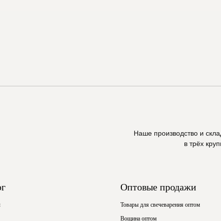
Наше производство и скл
в трёх кру
ог
Оптовые продажи
ы
Товары для свечеварения оптом
Вощина оптом