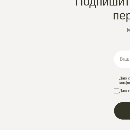
Подпишите
пе
М
Даю с
конфи
Даю с