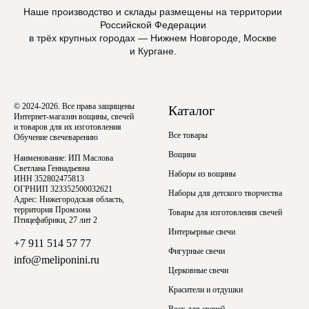
Наше производство и склады размещены на территории
Российской Федерации
в трёх крупных городах — Нижнем Новгороде, Москве
и Кургане.
© 2024-2026. Все права защищены
Каталог
Интернет-магазин вощины, свечей
и товаров для их изготовления
Все товары
Обучение свечеварению
Вощина
Наименование: ИП Маслова
Светлана Геннадьевна
Наборы из вощины
ИНН 352802475813
ОГРНИП 323352500032621
Наборы для детского творчества
Адрес: Нижегородская область,
территория Промзона
Товары для изготовления свечей
Птицефабрики, 27 лит 2
Интерьерные свечи
+7 911 514 57 77
Фигурные свечи
info@meliponini.ru
Церковные свечи
Красители и отдушки
Воск для свечей