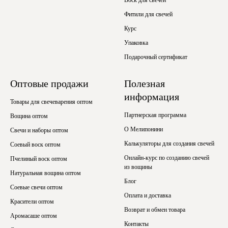
Фитили для свечей
Курс
Упаковка
Подарочный сертификат
Оптовые продажи
Полезная
информация
Товары для свечеварения оптом
Партнерская программа
Вощина оптом
О Мелипонини
Свечи и наборы оптом
Калькуляторы для создания свечей
Соевый воск оптом
Онлайн-курс по созданию свечей
Пчелиный воск оптом
из вощины
Натуральная вощина оптом
Блог
Соевые свечи оптом
Оплата и доставка
Красители оптом
Возврат и обмен товара
Аромасаше оптом
Контакты