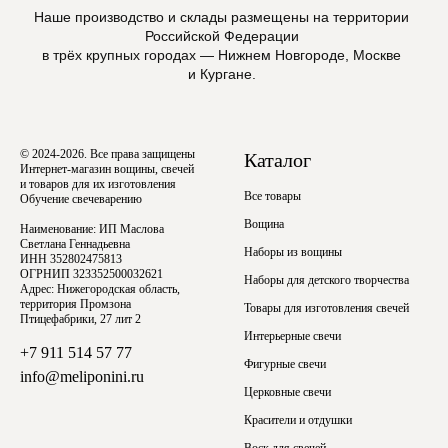
Наше производство и склады размещены на территории
Российской Федерации
в трёх крупных городах — Нижнем Новгороде, Москве
и Кургане.
© 2024-2026. Все права защищены
Каталог
Интернет-магазин вощины, свечей
и товаров для их изготовления
Все товары
Обучение свечеварению
Вощина
Наименование: ИП Маслова
Светлана Геннадьевна
Наборы из вощины
ИНН 352802475813
ОГРНИП 323352500032621
Наборы для детского творчества
Адрес: Нижегородская область,
территория Промзона
Товары для изготовления свечей
Птицефабрики, 27 лит 2
Интерьерные свечи
+7 911 514 57 77
Фигурные свечи
info@meliponini.ru
Церковные свечи
Красители и отдушки
Воск для свечей