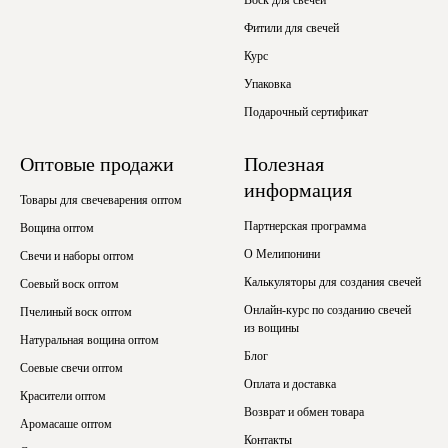
Фитили для свечей
Курс
Упаковка
Подарочный сертификат
Оптовые продажи
Полезная
информация
Товары для свечеварения оптом
Партнерская программа
Вощина оптом
О Мелипонини
Свечи и наборы оптом
Калькуляторы для создания свечей
Соевый воск оптом
Онлайн-курс по созданию свечей
Пчелиный воск оптом
из вощины
Натуральная вощина оптом
Блог
Соевые свечи оптом
Оплата и доставка
Красители оптом
Возврат и обмен товара
Аромасаше оптом
Контакты