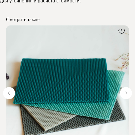
для уточнения и расчета стоимости.
Мелипонини
Смотрите также
Отзывы