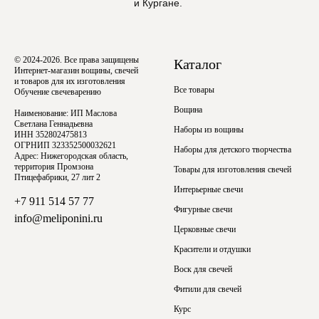
и Кургане.
© 2024-2026. Все права защищены
Каталог
Интернет-магазин вощины, свечей
и товаров для их изготовления
Все товары
Обучение свечеварению
Вощина
Наименование: ИП Маслова
Светлана Геннадьевна
Наборы из вощины
ИНН 352802475813
ОГРНИП 323352500032621
Наборы для детского творчества
Адрес: Нижегородская область,
территория Промзона
Товары для изготовления свечей
Птицефабрики, 27 лит 2
Интерьерные свечи
+7 911 514 57 77
Фигурные свечи
info@meliponini.ru
Церковные свечи
Красители и отдушки
Воск для свечей
Фитили для свечей
Курс