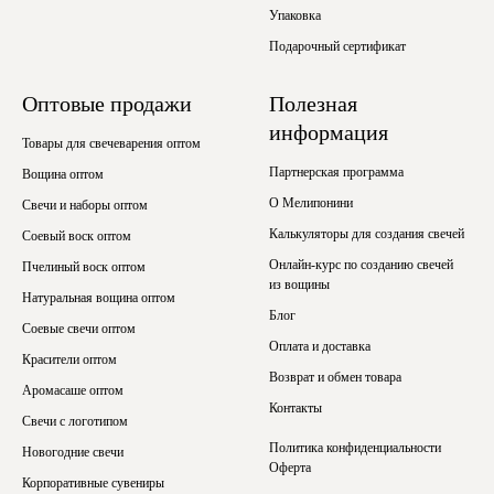
Упаковка
Подарочный сертификат
Оптовые продажи
Полезная
информация
Товары для свечеварения оптом
Партнерская программа
Вощина оптом
О Мелипонини
Свечи и наборы оптом
Калькуляторы для создания свечей
Соевый воск оптом
Онлайн-курс по созданию свечей
Пчелиный воск оптом
из вощины
Натуральная вощина оптом
Блог
Соевые свечи оптом
Оплата и доставка
Красители оптом
Возврат и обмен товара
Аромасаше оптом
Контакты
Свечи с логотипом
Политика конфиденциальности
Новогодние свечи
Оферта
Корпоративные сувениры