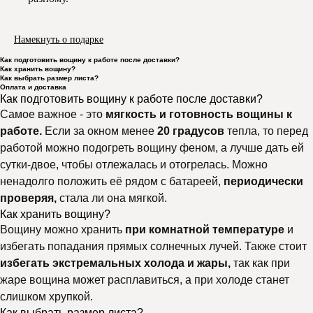
Намекнуть о подарке
Как подготовить вощину к работе после доставки?
Как хранить вощину?
Как выбрать размер листа?
Оплата и доставка
Как подготовить вощину к работе после доставки?
Самое важное - это
мягкость и готовность вощины к
работе.
Если за окном менее
20 градусов
тепла, то перед
работой можно подогреть вощину феном, а лучше дать ей
сутки-двое, чтобы отлежалась и отогрелась. Можно
ненадолго положить её рядом с батареей,
периодически
проверяя,
стала ли она мягкой.
Как хранить вощину?
Вощину можно хранить
при комнатной температуре
и
избегать попадания прямых солнечных лучей. Также стоит
избегать экстремальных холода и жары,
так как при
жаре вощина может расплавиться, а при холоде станет
слишком хрупкой.
Как выбрать размер листа?