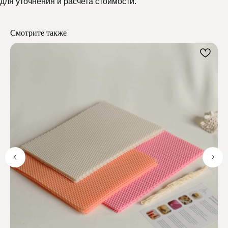
для уточнения и расчета стоимости.
Мелипонини
Смотрите также
Отзывы