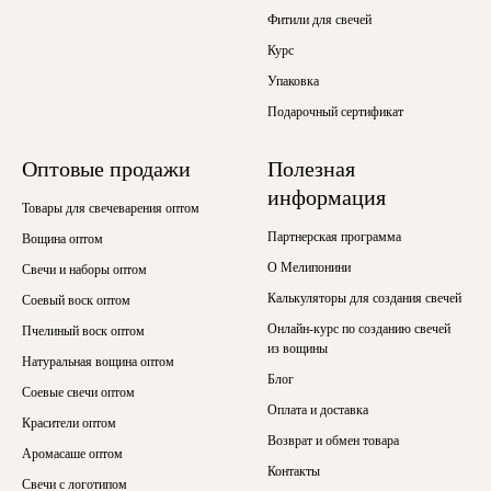
Фитили для свечей
Курс
Упаковка
Подарочный сертификат
Оптовые продажи
Полезная
информация
Товары для свечеварения оптом
Партнерская программа
Вощина оптом
О Мелипонини
Свечи и наборы оптом
Калькуляторы для создания свечей
Соевый воск оптом
Онлайн-курс по созданию свечей
Пчелиный воск оптом
из вощины
Натуральная вощина оптом
Блог
Соевые свечи оптом
Оплата и доставка
Красители оптом
Возврат и обмен товара
Аромасаше оптом
Контакты
Свечи с логотипом