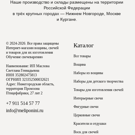
Наше производство и склады размещены на территории
Российской Федерации
в трёх крупных городах — Нижнем Новгороде, Москве
и Кургане.
© 2024-2026. Все права защищены
Каталог
Интернет-магазин вощины, свечей
и товаров для их изготовления
Все товары
Обучение свечеварению
Вощина
Наименование: ИП Маслова
Светлана Геннадьевна
Наборы из вощины
ИНН 352802475813
ОГРНИП 323352500032621
Наборы для детского творчества
Адрес: Нижегородская область,
территория Промзона
Товары для изготовления свечей
Птицефабрики, 27 лит 2
Интерьерные свечи
+7 911 514 57 77
Фигурные свечи
info@meliponini.ru
Церковные свечи
Красители и отдушки
Воск для свечей