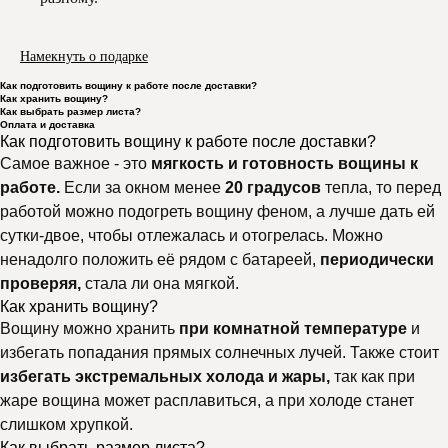
Намекнуть о подарке
Как подготовить вощину к работе после доставки?
Как хранить вощину?
Как выбрать размер листа?
Оплата и доставка
Как подготовить вощину к работе после доставки?
Самое важное - это
мягкость и готовность вощины к
работе.
Если за окном менее
20 градусов
тепла, то перед
работой можно подогреть вощину феном, а лучше дать ей
сутки-двое, чтобы отлежалась и отогрелась. Можно
ненадолго положить её рядом с батареей,
периодически
проверяя,
стала ли она мягкой.
Как хранить вощину?
Вощину можно хранить
при комнатной температуре
и
избегать попадания прямых солнечных лучей. Также стоит
избегать экстремальных холода и жары,
так как при
жаре вощина может расплавиться, а при холоде станет
слишком хрупкой.
Как выбрать размер листа?