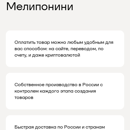
и узнавайте
первыми о скидках
и новинках
Мы будем присылать вам действительно
важную и актуальную информацию,
Оплатить товар можно любым удобным для
и обещаем не спамить
вас способом: на сайте, переводом, по
счету, и даже криптовалютой
Даю согласие на обработку
персональных данных в соответствии
с
политикой конфиденциальности
Собственное производство в России с
Даю согласие на получение рекламной
контролем каждого этапа создания
и маркетинговой рассылки
товаров
Подписаться
Быстрая доставка по России и странам