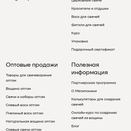
Церковные свечи
Красители и отдушки
Воск для свечей
Фитили для свечей
Курс
Упаковка
Подарочный сертификат
Оптовые продажи
Полезная
информация
Товары для свечеварения
оптом
Партнерская программа
Вощина оптом
О Мелипонини
Свечи и наборы оптом
Калькуляторы для создания
свечей
Соевый воск оптом
Онлайн-курс по созданию
Пчелиный воск оптом
свечей из вощины
Натуральная вощина оптом
Блог
Соевые свечи оптом