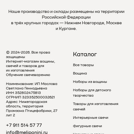
Наше производство и склады размещены на территории
Российской Федерации
в трёх крупных городах — Нижнем Новгороде, Москве
и Кургане.
© 2024-2026. Все права
Каталог
защищены
Интернет-магазин вощины,
Все товары
свечей и товаров для
их изготовления
Вощина
Обучение свечеварению
Наборы из вощины
Наименование: ИП Маслова
Светлана Геннадьевна
Наборы для детского
ИНН 352802475813
творчества
ОГРНИП 323352500032621
Адрес: Нижегородская
Товары для изготовления
область, территория
свечей
Промзона Птицефабрики, 27
лит 2
Интерьерные свечи
+7 911 514 57 77
Фигурные свечи
info@meliponini.ru