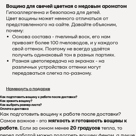
Вощина для свечей цветная с медовым ароматом
Гипоаллергенна и безопасна для детей.
Цвет вощины может немного отличаться от
представленного на сайте. Давайте объясним,
почему:
Основа состава - пчелиный воск, его нам
привозят более 100 пчеловодов, и у каждого
свой оттенок. Поэтому не всегда удаётся
получить одинаковый тон в разных партиях.
Разная цветопередача на экранах - на
различных устройствах оттенки могут
передаваться слегка по-разному.
Намекнуть о подарке
Как подготовить вощину к работе после доставки?
Как хранить вощину?
Как выбрать размер листа?
Оплата и доставка
Как подготовить вощину к работе после доставки?
Самое важное - это
мягкость и готовность вощины к
работе.
Если за окном менее
20 градусов
тепла, то
перед работой можно подогреть вощину феном, а лучше