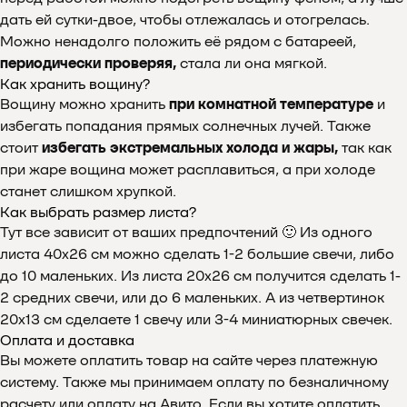
дать ей сутки-двое, чтобы отлежалась и отогрелась.
Можно ненадолго положить её рядом с батареей,
периодически проверяя,
стала ли она мягкой.
Как хранить вощину?
Вощину можно хранить
при комнатной температуре
и
избегать попадания прямых солнечных лучей. Также
стоит
избегать экстремальных холода и жары,
так как
при жаре вощина может расплавиться, а при холоде
станет слишком хрупкой.
Почему выбирают
Как выбрать размер листа?
Тут все зависит от ваших предпочтений 🙂 Из одного
Мелипонини
листа 40х26 см можно сделать 1-2 большие свечи, либо
до 10 маленьких. Из листа 20х26 см получится сделать 1-
2 средних свечи, или до 6 маленьких. А из четвертинок
20х13 см сделаете 1 свечу или 3-4 миниатюрных свечек.
Оплата и доставка
Вы можете оплатить товар на сайте через платежную
систему. Также мы принимаем оплату по безналичному
расчету или оплату на Авито. Если вы хотите оплатить