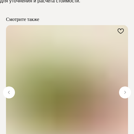
для уточнения и расчета стоимости.
Мелипонини
Смотрите также
Отзывы