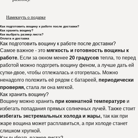
Намекнуть о подарке
Как подготовить вощину к работе после доставки?
Как хранить вощину?
Как выбрать размер листа?
Оплата и доставка
Как подготовить вощину к работе после доставки?
Самое важное - это
мягкость и готовность вощины к
работе.
Если за окном менее
20 градусов
тепла, то перед
работой можно подогреть вощину феном, а лучше дать ей
сутки-двое, чтобы отлежалась и отогрелась. Можно
ненадолго положить её рядом с батареей,
периодически
проверяя,
стала ли она мягкой.
Как хранить вощину?
Вощину можно хранить
при комнатной температуре
и
избегать попадания прямых солнечных лучей. Также стоит
избегать экстремальных холода и жары,
так как при
жаре вощина может расплавиться, а при холоде станет
слишком хрупкой.
Как выбрать размер листа?