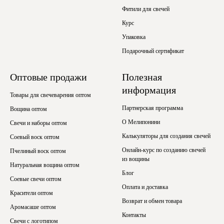
Фитили для свечей
Курс
Упаковка
Подарочный сертификат
Оптовые продажи
Полезная
информация
Товары для свечеварения оптом
Партнерская программа
Вощина оптом
О Мелипонини
Свечи и наборы оптом
Калькуляторы для создания свечей
Соевый воск оптом
Онлайн-курс по созданию свечей
Пчелиный воск оптом
из вощины
Натуральная вощина оптом
Блог
Соевые свечи оптом
Оплата и доставка
Красители оптом
Возврат и обмен товара
Аромасаше оптом
Контакты
Свечи с логотипом