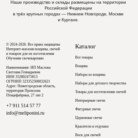
Наше производство и склады размещены на территории
Российской Федерации
в трёх крупных городах — Нижнем Новгороде, Москве
и Кургане.
© 2024-2026. Все права защищены
Каталог
Интернет-магазин вощины, свечей
и товаров для их изготовления
Все товары
Обучение свечеварению
Вощина
Наименование: ИП Маслова
Светлана Геннадьевна
Наборы из вощины
ИНН 352802475813
ОГРНИП 323352500032621
Наборы для детского творчества
Адрес: Нижегородская область,
территория Промзона
Товары для изготовления свечей
Птицефабрики, 27 лит 2
Интерьерные свечи
+7 911 514 57 77
Фигурные свечи
info@meliponini.ru
Церковные свечи
Красители и отдушки
Воск для свечей