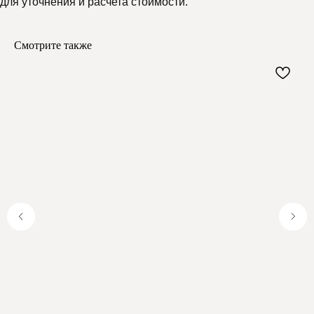
для уточнения и расчета стоимости.
Мелипонини
Смотрите также
Отзывы