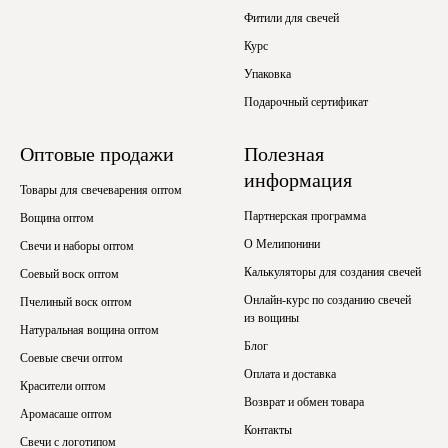
Фитили для свечей
Курс
Упаковка
Подарочный сертификат
Оптовые продажи
Полезная
информация
Товары для свечеварения оптом
Партнерская программа
Вощина оптом
О Мелипонини
Свечи и наборы оптом
Калькуляторы для создания свечей
Соевый воск оптом
Онлайн-курс по созданию свечей
Пчелиный воск оптом
из вощины
Натуральная вощина оптом
Блог
Соевые свечи оптом
Оплата и доставка
Красители оптом
Возврат и обмен товара
Аромасаше оптом
Контакты
Свечи с логотипом