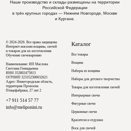
Наше производство и склады размещены на территории
Российской Федерации
в трёх крупных городах — Нижнем Новгороде, Москве
и Кургане.
© 2024-2026. Все права защищены
Каталог
Интернет-магазин вощины, свечей
и товаров для их изготовления
Все товары
Обучение свечеварению
Вощина
Наименование: ИП Маслова
Светлана Геннадьевна
Наборы из вощины
ИНН 352802475813
ОГРНИП 323352500032621
Наборы для детского творчества
Адрес: Нижегородская область,
территория Промзона
Товары для изготовления свечей
Птицефабрики, 27 лит 2
Интерьерные свечи
+7 911 514 57 77
Фигурные свечи
info@meliponini.ru
Церковные свечи
Красители и отдушки
Воск для свечей