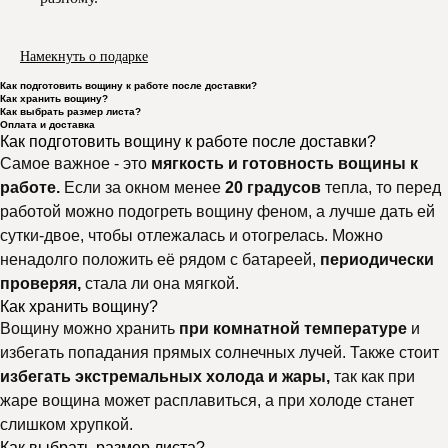
Намекнуть о подарке
Как подготовить вощину к работе после доставки?
Как хранить вощину?
Как выбрать размер листа?
Оплата и доставка
Как подготовить вощину к работе после доставки?
Самое важное - это
мягкость и готовность вощины к
работе.
Если за окном менее
20 градусов
тепла, то перед
работой можно подогреть вощину феном, а лучше дать ей
сутки-двое, чтобы отлежалась и отогрелась. Можно
ненадолго положить её рядом с батареей,
периодически
проверяя,
стала ли она мягкой.
Как хранить вощину?
Вощину можно хранить
при комнатной температуре
и
избегать попадания прямых солнечных лучей. Также стоит
избегать экстремальных холода и жары,
так как при
жаре вощина может расплавиться, а при холоде станет
слишком хрупкой.
Как выбрать размер листа?