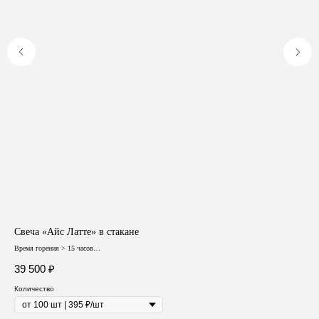
Свеча «Айс Латте» в стакане
Сое
Время горения > 15 часов
Врем
Авторский дизайн
Любо
Отзывы
39 500
₽
16
Количество
Кол