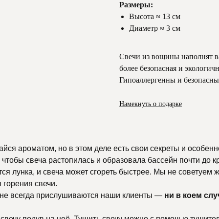
Размеры:
Высота ≈ 13 см
Диаметр ≈ 3 см
Свечи из вощины наполнят в
более безопасная и экологичн
Гипоаллергенны и безопасны 
Намекнуть о подарке
айся ароматом, но в этом деле есть свои секреты и особенн
чтобы свеча растопилась и образовала бассейн почти до кра
тся лунка, и свеча может сгореть быстрее. Мы не советуем
 горения свечи.
 не всегда прислушиваются наши клиенты —
ни в коем слу
вечу подув на неё. Тушить свечу можно с помочью тушителя