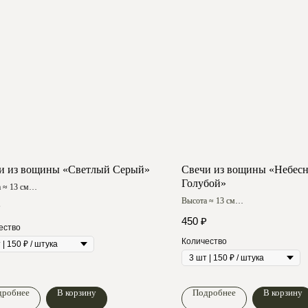
и из вощины «Светлый Серый»
Свечи из вощины «Небес
Голубой»
 ≈ 13 см
горения > 90 мин
Высота ≈ 13 см
₽
Время горения > 90 мин
450
₽
ество
Купить на WB
Количество
дробнее
В корзину
Подробнее
В корзину