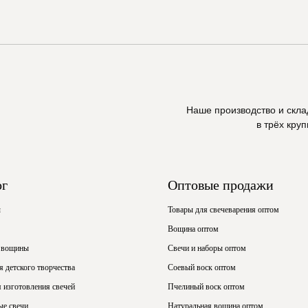
Наше производство и скл
в трёх кру
ог
Оптовые продажи
ы
Товары для свечеварения оптом
Вощина оптом
 вощины
Свечи и наборы оптом
 детского творчества
Соевый воск оптом
 изготовления свечей
Пчелиный воск оптом
ые свечи
Натуральная вощина оптом