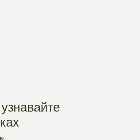
 узнавайте
нках
ую