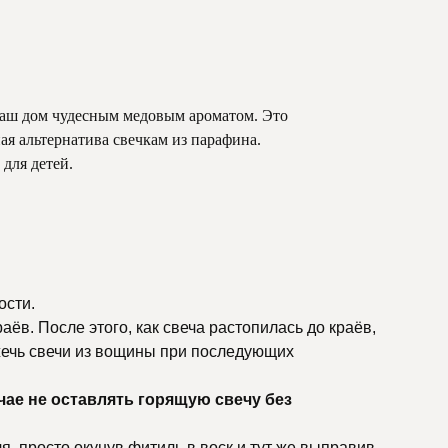
аш дом чудесным медовым ароматом. Это
ая альтернатива свечкам из парафина.
для детей.
ости.
ёв. После этого, как свеча растопилась до краёв,
 жечь свечи из вощины при последующих
чае не оставлять горящую свечу без
, просто окунув фитиль в воск и тут же выправив