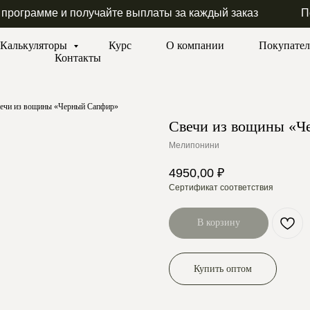
 программе и получайте выплаты за каждый заказ
П
Калькуляторы
Курс
О компании
Покупате
Контакты
ечи из вощины «Черный Сапфир»
Свечи из вощины «Ч
Мелипонини
4950,00
₽
Сертификат соответствия
В корзину
Купить оптом