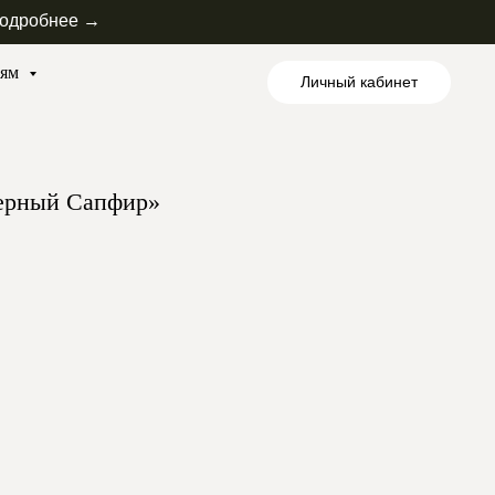
одробнее →
лям
Личный кабинет
ерный Сапфир»