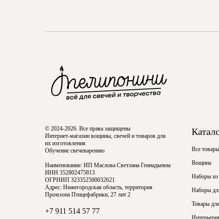
© 2024-2026. Все права защищены
Катал
Интернет-магазин вощины, свечей и товаров для
их изготовления
Все товар
Обучение свечеварению
Вощина
Наименование: ИП Маслова Светлана Геннадьевна
ИНН 352802475813
Наборы из
ОГРНИП 323352500032621
Адрес: Нижегородская область, территория
Наборы для
Промзона Птицефабрики, 27 лит 2
Товары для
+7 911 514 57 77
Интерьерн