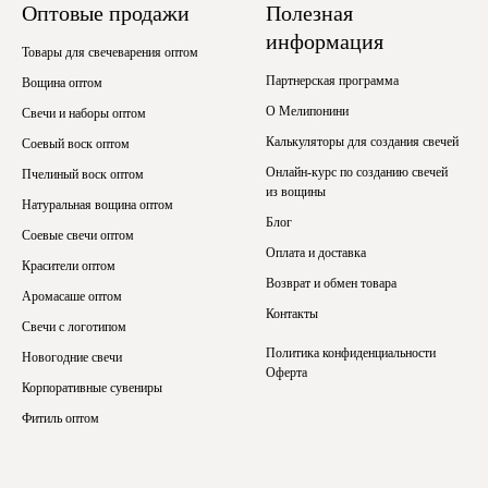
Оптовые продажи
Полезная
информация
Товары для свечеварения оптом
Партнерская программа
Вощина оптом
О Мелипонини
Свечи и наборы оптом
Калькуляторы для создания свечей
Соевый воск оптом
Онлайн-курс по созданию свечей
Пчелиный воск оптом
из вощины
Натуральная вощина оптом
Блог
Соевые свечи оптом
Оплата и доставка
Красители оптом
Возврат и обмен товара
Аромасаше оптом
Контакты
Свечи с логотипом
Политика конфиденциальности
Новогодние свечи
Оферта
Корпоративные сувениры
Фитиль оптом