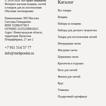
© 2024-2026. Все права защищены
Каталог
Интернет-магазин вощины, свечей
и товаров для их изготовления
Все товары
Обучение свечеварению
Вощина
Наименование: ИП Маслова
Светлана Геннадьевна
Наборы из вощины
ИНН 352802475813
ОГРНИП 323352500032621
Наборы для детского творчества
Адрес: Нижегородская область,
территория Промзона
Товары для изготовления свечей
Птицефабрики, 27 лит 2
Интерьерные свечи
+7 911 514 57 77
Фигурные свечи
info@meliponini.ru
Церковные свечи
Красители и отдушки
Воск для свечей
Фитили для свечей
Курс
Упаковка
Подарочный сертификат