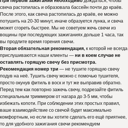
При первом зажигании необходимо
дождаться, чтобы
свеча растопилась и образовала бассейн почти до краёв.
После этого, как свеча растопилась до краёв, ее можно
потушить на 20-30 минут, иначе образуется лунка, и свеча
может сгореть быстрее. Мы не советуем жечь свечи из
вощины при последующих зажиганиях дольше 1 часа, так
вы продлите время горения свечи.
Вторая обязательная рекомендация,
к которой не всегда
прислушиваются наши клиенты —
ни в коем случае не
оставлять горящую свечу без присмотра.
Рекомендация номер три
— не тушите горящую свечу
подув на неё. Тушить свечу можно с помочью тушителя,
просто окунув фитиль в воск и тут же выправив обратно.
Перед тем как повторно зажечь свечу, подрезайте фитиль
специальным триммером от нагара до 3-5 мм, чтобы
избежать копоти. При соблюдении этих простых правил,
ваше взаимодействие со свечой будет максимально
комфортным, но если вы хотите сделать его ещё приятнее,
то для удобного зажигания свечи рекомендуем