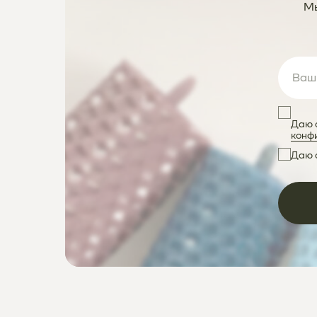
Мы
Даю 
конф
Даю 