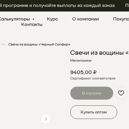
й программе и получайте выплаты за каждый заказ
П
Калькуляторы
Курс
О компании
Покуп
Контакты
→
Свечи из вощины «Черный Сапфир»
Свечи из вощины 
Мелипонини
9405,00
₽
Сертификат соответствия
В корзину
Купить оптом