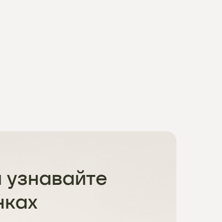
 узнавайте
нках