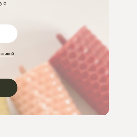
ную
итикой