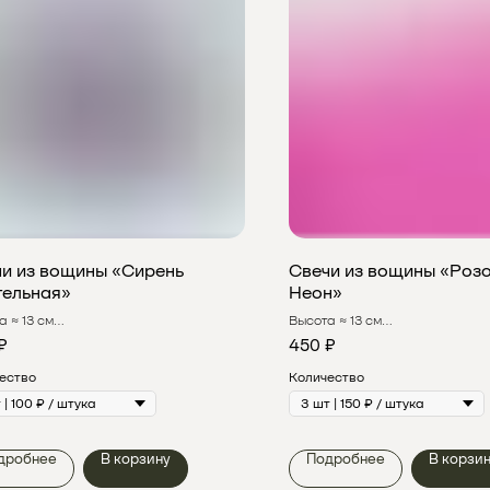
и из вощины «Сирень
Свечи из вощины «Роз
тельная»
Неон»
а ≈ 13 см
Высота ≈ 13 см
 горения > 30 мин
Время горения > 90 мин
₽
450
₽
ество
Количество
дробнее
В корзину
Подробнее
В корзи