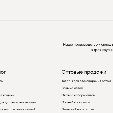
Наше производство и склад
в трёх круп
лог
Оптовые продажи
ры
Товары для свечеварения оптом
Вощина оптом
из вощины
Свечи и наборы оптом
ля детского творчества
Соевый воск оптом
ля изготовления свечей
Пчелиный воск оптом