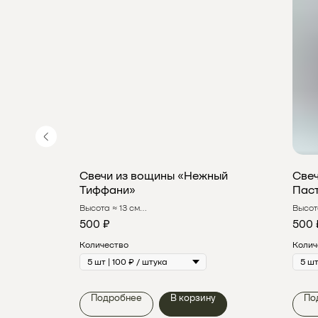
бой
Свечи из вощины «Нежный
Свеч
Тиффани»
Пас
Высота ≈ 13 см
Высот
Время горения > 30 мин
Время
500
₽
500
Количество
Колич
у
Подробнее
В корзину
По