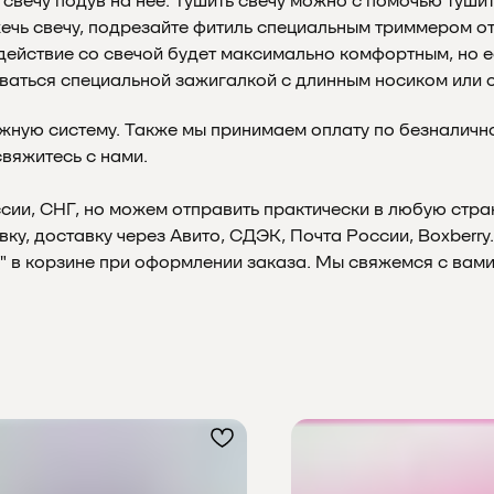
вечу подув на неё. Тушить свечу можно с помочью тушите
ечь свечу, подрезайте фитиль специальным триммером от 
ействие со свечой будет максимально комфортным, но есл
ваться специальной зажигалкой с длинным носиком или 
жную систему. Также мы принимаем оплату по безналичном
свяжитесь с нами.
ии, СНГ, но можем отправить практически в любую стран
у, доставку через Авито, СДЭК, Почта России, Boxberry
" в корзине при оформлении заказа. Мы свяжемся с вами 