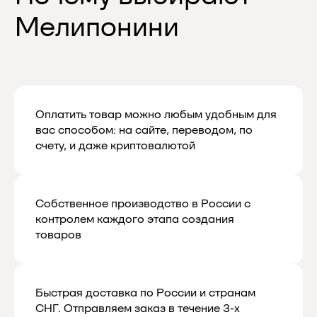
о скидках и новинках
Мы будем присылать вам действительно
важную и актуальную информацию,
и обещаем не спамить
Оплатить товар можно любым удобным для
вас способом: на сайте, переводом, по
счету, и даже криптовалютой
Даю согласие на обработку
персональных данных в соответствии
с
политикой конфиденциальности
Даю согласие на получение рекламной
и маркетинговой рассылки
Собственное производство в России с
контролем каждого этапа создания
товаров
Подписаться
Быстрая доставка по России и странам
СНГ. Отправляем заказ в течение 3-х