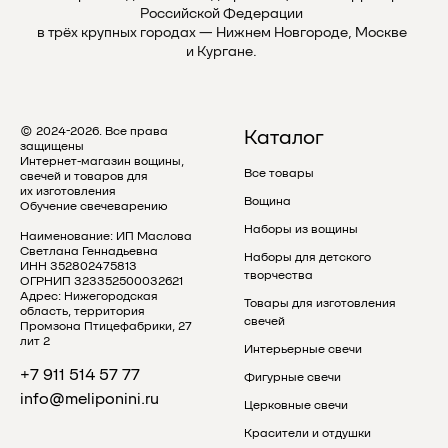
Российской Федерации
в трёх крупных городах — Нижнем Новгороде, Москве
и Кургане.
© 2024-2026. Все права
Каталог
защищены
Интернет-магазин вощины,
Все товары
свечей и товаров для
их изготовления
Вощина
Обучение свечеварению
Наборы из вощины
Наименование: ИП Маслова
Светлана Геннадьевна
Наборы для детского
ИНН 352802475813
творчества
ОГРНИП 323352500032621
Адрес: Нижегородская
Товары для изготовления
область, территория
свечей
Промзона Птицефабрики, 27
лит 2
Интерьерные свечи
+7 911 514 57 77
Фигурные свечи
info@meliponini.ru
Церковные свечи
Красители и отдушки