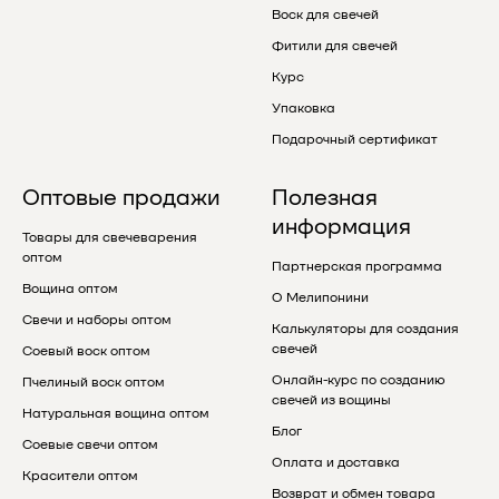
Воск для свечей
Фитили для свечей
Курс
Упаковка
Подарочный сертификат
Оптовые продажи
Полезная
информация
Товары для свечеварения
оптом
Партнерская программа
Вощина оптом
О Мелипонини
Свечи и наборы оптом
Калькуляторы для создания
свечей
Соевый воск оптом
Онлайн-курс по созданию
Пчелиный воск оптом
свечей из вощины
Натуральная вощина оптом
Блог
Соевые свечи оптом
Оплата и доставка
Красители оптом
Возврат и обмен товара