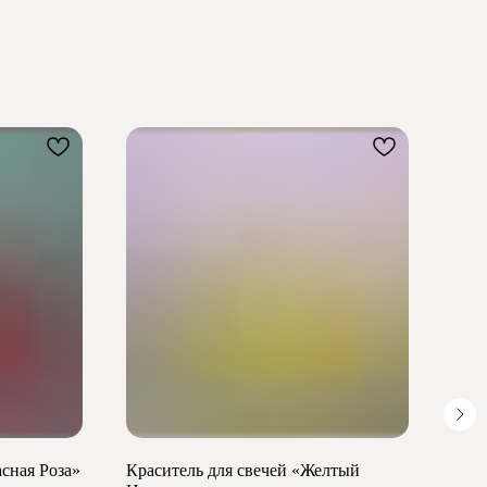
асная Роза»
Краситель для свечей «Желтый
Вощ