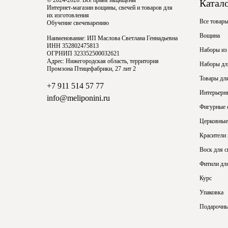
© 2024-2026. Все права защищены
Катал
Интернет-магазин вощины, свечей и товаров для
их изготовления
Все товар
Обучение свечеварению
Вощина
Наименование: ИП Маслова Светлана Геннадьевна
ИНН 352802475813
Наборы из
ОГРНИП 323352500032621
Адрес: Нижегородская область, территория
Наборы для
Промзона Птицефабрики, 27 лит 2
Товары для
+7 911 514 57 77
Интерьерн
info@meliponini.ru
Фигурные 
Церковные
Красители
Воск для с
Фитили для
Курс
Упаковка
Подарочны