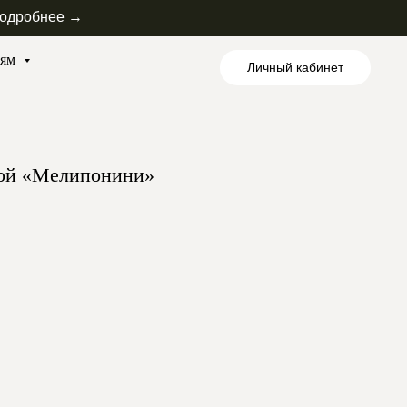
одробнее →
лям
Личный кабинет
ой «Мелипонини»