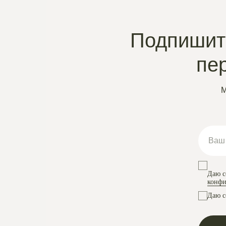
Подпишите
пе
М
Даю с
конфи
Даю с