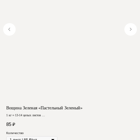
Вощина Зеленая «Пастельный Зеленый»
Во
1 кг ≈ 13-14 целых листов
1 кг
Отзывы
Размер ≈ 40х26 см
Разм
85
₽
85
Количество
Кол