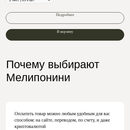
Подробнее
Подпишитесь
В корзину
на нашу рассылку
и узнавайте первыми
о скидках и новинках
Мы будем присылать вам действительно
важную и актуальную информацию,
и обещаем не спамить
Оплатить товар можно любым удобным для вас
Даю согласие на обработку персональных
данных в соответствии с
политикой
способом: на сайте, переводом, по счету, и даже
конфиденциальности
криптовалютой
Даю согласие на получение рекламной