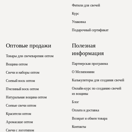
Фитили для свечей
Курс
Упаковка
Подарочный сертификат
Оптовые продажи
Полезная
информация
Товары для свечеварения оптом
Партнерская программа
Вощина оптом
О Мелипонини
Свечи и наборы оптом
Калькуляторы для создания свечей
Соевый воск оптом
Онлайн-курс по созданию свечей
Пчелиный воск оптом
из вощины
Натуральная вощина оптом
Блог
Соевые свечи оптом
Оплата и доставка
Красители оптом
Возврат и обмен товара
Аромасаше оптом
Контакты
Свечи с логотипом