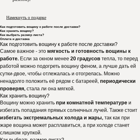
Намекнуть о подарке
Как подготовить вощину к работе после доставки?
Как хранить вощину?
Как выбрать размер листа?
Оплата и доставка
Как подготовить вощину к работе после доставки?
Самое важное - это
мягкость и готовность вощины к
работе.
Если за окном менее
20 градусов
тепла, то перед
работой можно подогреть вощину феном, а лучше дать ей
сутки-двое, чтобы отлежалась и отогрелась. Можно
ненадолго положить её рядом с батареей,
периодически
проверяя,
стала ли она мягкой.
Как хранить вощину?
Вощину можно хранить
при комнатной температуре
и
избегать попадания прямых солнечных лучей. Также стоит
избегать экстремальных холода и жары,
так как при
жаре вощина может расплавиться, а при холоде станет
слишком хрупкой.
Как выбрать размер листа?