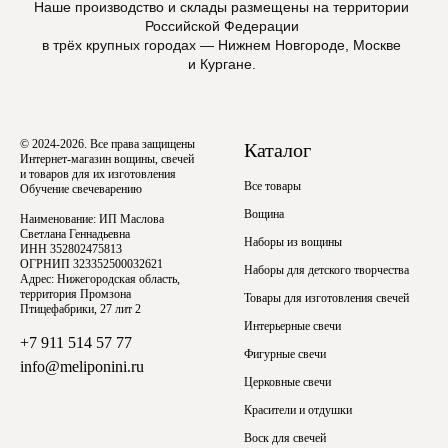
Наше производство и склады размещены на территории
Российской Федерации
в трёх крупных городах — Нижнем Новгороде, Москве
и Кургане.
© 2024-2026. Все права защищены
Каталог
Интернет-магазин вощины, свечей
и товаров для их изготовления
Все товары
Обучение свечеварению
Вощина
Наименование: ИП Маслова
Светлана Геннадьевна
Наборы из вощины
ИНН 352802475813
ОГРНИП 323352500032621
Наборы для детского творчества
Адрес: Нижегородская область,
территория Промзона
Товары для изготовления свечей
Птицефабрики, 27 лит 2
Интерьерные свечи
+7 911 514 57 77
Фигурные свечи
info@meliponini.ru
Церковные свечи
Красители и отдушки
Воск для свечей