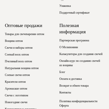
Упаковка
Подарочный сертификат
Оптовые продажи
Полезная
информация
Товары для свечеварения оптом
Партнерская программа
Вощина оптом
О Мелипонини
Свечи и наборы оптом
Калькуляторы для создания свечей
Соевый воск оптом
Онлайн-курс по созданию свечей
Пчелиный воск оптом
из вощины
Натуральная вощина оптом
Блог
Соевые свечи оптом
Оплата и доставка
Красители оптом
Возврат и обмен товара
Аромасаше оптом
Контакты
Свечи с логотипом
Политика конфиденциальности
Новогодние свечи
Оферта
Корпоративные сувениры