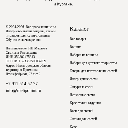
и Кургане.
© 2024-2026. Все права защищены
Каталог
Интернет-магазин вощины, свечей
и товаров для их изготовления
Все товары
Обучение свечеварению
Вощина
Наименование: ИП Маслова
Светлана Геннадьевна
Наборы из вощины
ИНН 352802475813
ОГРНИП 323352500032621
Наборы для детского творчества
Адрес: Нижегородская область,
территория Промзона
Товары для изготовления свечей
Птицефабрики, 27 лит 2
Интерьерные свечи
+7 911 514 57 77
Фигурные свечи
info@meliponini.ru
Церковные свечи
Красители и отдушки
Воск для свечей
Фитили для свечей
Курс