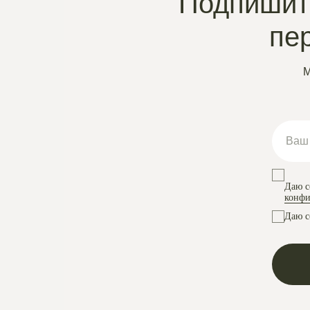
Подпишите
пе
М
Даю с
конфи
Даю с