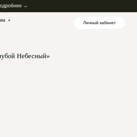
одробнее →
лям
Личный кабинет
лубой Небесный»