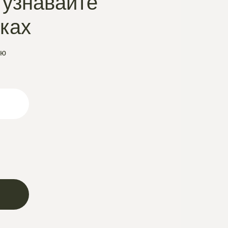
 узнавайте
нках
ую