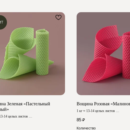
ИТ
на Зеленая «Пастельный
Вощина Розовая «Малино
ный»
1 кг ≈ 13-14 целых листов
Размер ≈ 40х26 см
 13-14 целых листов
85
₽
 ≈ 40х26 см
Количество