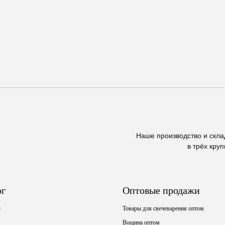
Наше производство и скл
в трёх кру
ог
Оптовые продажи
ы
Товары для свечеварения оптом
Вощина оптом