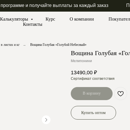
 программе и получайте выплаты за каждый заказ
П
Калькуляторы
Курс
О компании
Покупате
Контакты
в листах и кг
→
Вощина Голубая «Голубой Небесный»
Вощина Голубая «Го
Мелипонини
13490,00
₽
Сертификат соответствия
В корзину
Купить оптом