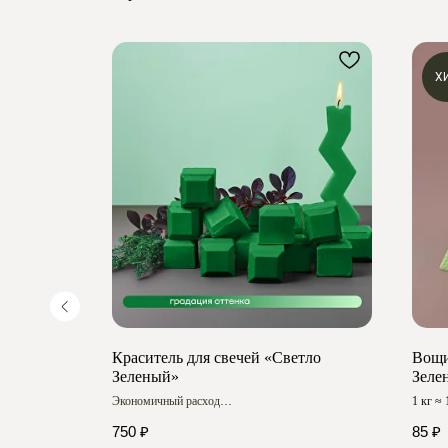
Х
Краситель для свечей «Светло
Вощи
Зеленый»
Зеле
Экономичный расход
1 кг ≈
Насыщенный цвет
Размер
750
₽
85
₽