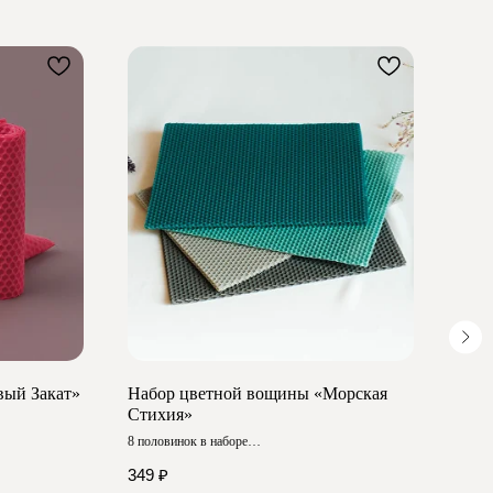
вый Закат»
Набор цветной вощины «Морская
Подс
Стихия»
С коро
Вмест
8 половинок в наборе
1 35
Размер ≈ 20х26 см
349
₽
Коли