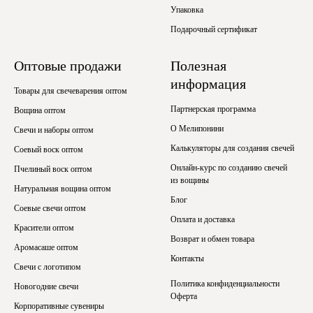
Упаковка
Подарочный сертификат
Оптовые продажи
Полезная
информация
Товары для свечеварения оптом
Партнерская программа
Вощина оптом
О Мелипонини
Свечи и наборы оптом
Калькуляторы для создания свечей
Соевый воск оптом
Онлайн-курс по созданию свечей
Пчелиный воск оптом
из вощины
Натуральная вощина оптом
Блог
Соевые свечи оптом
Оплата и доставка
Красители оптом
Возврат и обмен товара
Аромасаше оптом
Контакты
Свечи с логотипом
Политика конфиденциальности
Новогодние свечи
Оферта
Корпоративные сувениры