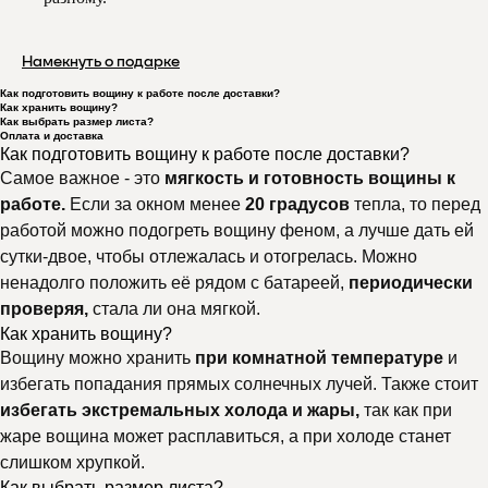
Намекнуть о подарке
Как подготовить вощину к работе после доставки?
Как хранить вощину?
Как выбрать размер листа?
Оплата и доставка
Как подготовить вощину к работе после доставки?
Самое важное - это
мягкость и готовность вощины к
работе.
Если за окном менее
20 градусов
тепла, то перед
работой можно подогреть вощину феном, а лучше дать ей
сутки-двое, чтобы отлежалась и отогрелась. Можно
ненадолго положить её рядом с батареей,
периодически
проверяя,
стала ли она мягкой.
Как хранить вощину?
Вощину можно хранить
при комнатной температуре
и
избегать попадания прямых солнечных лучей. Также стоит
избегать экстремальных холода и жары,
так как при
жаре вощина может расплавиться, а при холоде станет
слишком хрупкой.
Как выбрать размер листа?