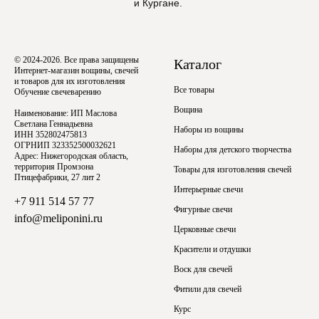
и Кургане.
© 2024-2026. Все права защищены
Каталог
Интернет-магазин вощины, свечей
и товаров для их изготовления
Все товары
Обучение свечеварению
Вощина
Наименование: ИП Маслова
Светлана Геннадьевна
Наборы из вощины
ИНН 352802475813
ОГРНИП 323352500032621
Наборы для детского творчества
Адрес: Нижегородская область,
территория Промзона
Товары для изготовления свечей
Птицефабрики, 27 лит 2
Интерьерные свечи
+7 911 514 57 77
Фигурные свечи
info@meliponini.ru
Церковные свечи
Красители и отдушки
Воск для свечей
Фитили для свечей
Курс