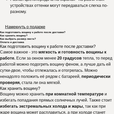
устройствах оттенки могут передаваться слегка по-
разному.
Намекнуть о подарке
Как подготовить вощину к работе после доставки?
Как хранить вощину?
Как выбрать размер листа?
Оплата и доставка
Как подготовить вощину к работе после доставки?
Самое важное - это
мягкость и готовность вощины к
работе.
Если за окном менее
20 градусов
тепла, то перед
работой можно подогреть вощину феном, а лучше дать ей
сутки-двое, чтобы отлежалась и отогрелась. Можно
ненадолго положить её рядом с батареей,
периодически
проверяя,
стала ли она мягкой.
Как хранить вощину?
Вощину можно хранить
при комнатной температуре
и
избегать попадания прямых солнечных лучей. Также стоит
избегать экстремальных холода и жары,
так как при
жаре вощина может расплавиться, а при холоде станет