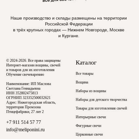
Наше производство и склады размещены на территории
Российской Федерации
в трёх крупных городах — Нижнем Новгороде, Москве
и Кургане.
© 2024-2026. Все права защищены
Каталог
Интернет-магазин вощины, свечей
и товаров для их изготовления
Все товары
Обучение свечеварению
Вощина
Наименование: ИП Маслова
Светлана Геннадьевна
Наборы из вощины
ИНН 352802475813
ОГРНИП 323352500032621
Наборы для детского творчества
Адрес: Нижегородская область,
территория Промзона
Товары для изготовления свечей
Птицефабрики, 27 лит 2
Интерьерные свечи
+7 911 514 57 77
Фигурные свечи
info@meliponini.ru
Церковные свечи