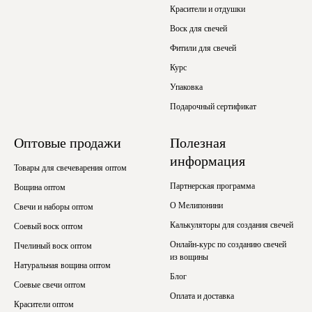
Красители и отдушки
Воск для свечей
Фитили для свечей
Курс
Упаковка
Подарочный сертификат
Оптовые продажи
Полезная
информация
Товары для свечеварения оптом
Партнерская программа
Вощина оптом
О Мелипонини
Свечи и наборы оптом
Калькуляторы для создания свечей
Соевый воск оптом
Онлайн-курс по созданию свечей
Пчелиный воск оптом
из вощины
Натуральная вощина оптом
Блог
Соевые свечи оптом
Оплата и доставка
Красители оптом