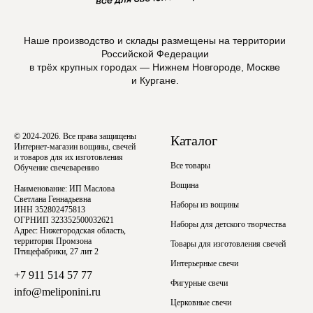
Наше производство и склады размещены на территории
Российской Федерации
в трёх крупных городах — Нижнем Новгороде, Москве
и Кургане.
© 2024-2026. Все права защищены
Каталог
Интернет-магазин вощины, свечей
и товаров для их изготовления
Все товары
Обучение свечеварению
Вощина
Наименование: ИП Маслова
Светлана Геннадьевна
Наборы из вощины
ИНН 352802475813
ОГРНИП 323352500032621
Наборы для детского творчества
Адрес: Нижегородская область,
территория Промзона
Товары для изготовления свечей
Птицефабрики, 27 лит 2
Интерьерные свечи
+7 911 514 57 77
Фигурные свечи
info@meliponini.ru
Церковные свечи