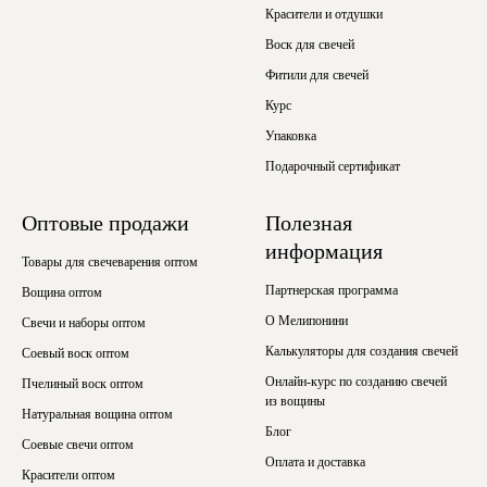
Красители и отдушки
Воск для свечей
Фитили для свечей
Курс
Упаковка
Подарочный сертификат
Оптовые продажи
Полезная
информация
Товары для свечеварения оптом
Партнерская программа
Вощина оптом
О Мелипонини
Свечи и наборы оптом
Калькуляторы для создания свечей
Соевый воск оптом
Онлайн-курс по созданию свечей
Пчелиный воск оптом
из вощины
Натуральная вощина оптом
Блог
Соевые свечи оптом
Оплата и доставка
Красители оптом