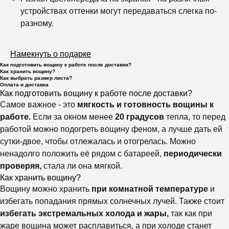
устройствах оттенки могут передаваться слегка по-
разному.
Намекнуть о подарке
Как подготовить вощину к работе после доставки?
Как хранить вощину?
Как выбрать размер листа?
Оплата и доставка
Как подготовить вощину к работе после доставки?
Самое важное - это
мягкость и готовность вощины к
работе.
Если за окном менее
20 градусов
тепла, то перед
работой можно подогреть вощину феном, а лучше дать ей
сутки-двое, чтобы отлежалась и отогрелась. Можно
ненадолго положить её рядом с батареей,
периодически
проверяя,
стала ли она мягкой.
Как хранить вощину?
Вощину можно хранить
при комнатной температуре
и
избегать попадания прямых солнечных лучей. Также стоит
избегать экстремальных холода и жары,
так как при
жаре вощина может расплавиться, а при холоде станет