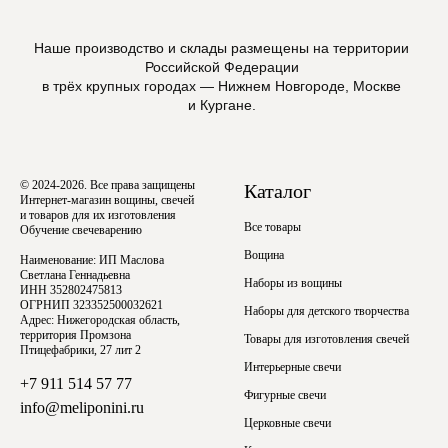
Наше производство и склады размещены на территории
Российской Федерации
в трёх крупных городах — Нижнем Новгороде, Москве
и Кургане.
© 2024-2026. Все права защищены
Каталог
Интернет-магазин вощины, свечей
и товаров для их изготовления
Все товары
Обучение свечеварению
Вощина
Наименование: ИП Маслова
Светлана Геннадьевна
Наборы из вощины
ИНН 352802475813
ОГРНИП 323352500032621
Наборы для детского творчества
Адрес: Нижегородская область,
территория Промзона
Товары для изготовления свечей
Птицефабрики, 27 лит 2
Интерьерные свечи
+7 911 514 57 77
Фигурные свечи
info@meliponini.ru
Церковные свечи