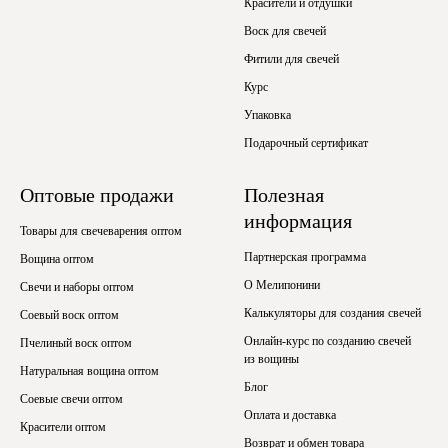
Красители и отдушки
Воск для свечей
Фитили для свечей
Курс
Упаковка
Подарочный сертификат
Оптовые продажи
Полезная
информация
Товары для свечеварения оптом
Партнерская программа
Вощина оптом
О Мелипонини
Свечи и наборы оптом
Калькуляторы для создания свечей
Соевый воск оптом
Онлайн-курс по созданию свечей
Пчелиный воск оптом
из вощины
Натуральная вощина оптом
Блог
Соевые свечи оптом
Оплата и доставка
Красители оптом
Возврат и обмен товара