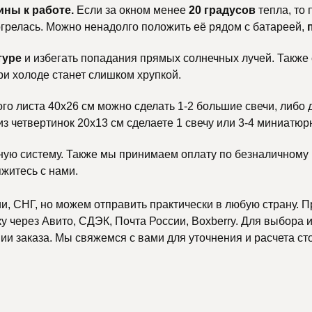
ины к работе.
Если за окном менее
20 градусов
тепла, то
тогрелась. Можно ненадолго положить её рядом с батареей,
туре
и избегать попадания прямых солнечных лучей. Также
ри холоде станет слишком хрупкой.
ого листа 40х26 см можно сделать 1-2 большие свечи, либо 
 из четвертинок 20х13 см сделаете 1 свечу или 3-4 миниатюр
ную систему. Также мы принимаем оплату по безналичному р
яжитесь с нами.
, СНГ, но можем отправить практически в любую страну. П
 через Авито, СДЭК, Почта России, Boxberry. Для выбора и
и заказа. Мы свяжемся с вами для уточнения и расчета ст