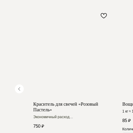
 Фиолет»
Краситель для свечей «Розовый
Вощи
Пастель»
1 кг ≈
Разме
Экономичный расход
85
₽
Насыщенный цвет
750
₽
Колич
Купить на WB