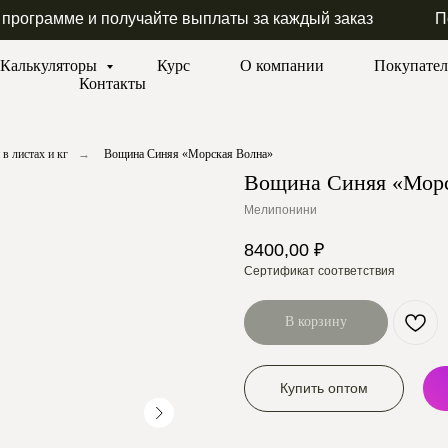
 программе и получайте выплаты за каждый заказ
П
Калькуляторы
Курс
О компании
Покупате
Контакты
в листах и кг
→
Вощина Синяя «Морская Волна»
Вощина Синяя «Морс
Мелипонини
8400,00
₽
Сертификат соответствия
В корзину
Купить оптом