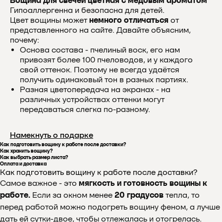
Вощина для свечей цветная с медовым ароматом
Гипоаллергенна и безопасна для детей.
Цвет вощины может
немного
отличаться
от
представленного на сайте. Давайте объясним,
почему:
Основа состава - пчелиный воск, его нам
привозят более 100 пчеловодов, и у каждого
свой оттенок. Поэтому не всегда удаётся
получить одинаковый тон в разных партиях.
Разная цветопередача на экранах - на
различных устройствах оттенки могут
передаваться слегка по-разному.
Намекнуть о подарке
Как подготовить вощину к работе после доставки?
Как хранить вощину?
Как выбрать размер листа?
Оплата и доставка
Как подготовить вощину к работе после доставки?
Самое важное - это
мягкость и готовность вощины к
работе.
Если за окном менее
20 градусов
тепла, то
перед работой можно подогреть вощину феном, а лучше
дать ей сутки-двое, чтобы отлежалась и отогрелась.