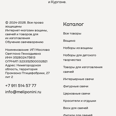
и Кургане.
© 2024-2026. Все права
Каталог
защищены
Интернет-магазин вощины,
Все товары
свечей и товаров для
их изготовления
Вощина
Обучение свечеварению
Наборы из вощины
Наименование: ИП Маслова
Светлана Геннадьевна
Наборы для детского
ИНН 352802475813
творчества
ОГРНИП 323352500032621
Адрес: Нижегородская
Товары для изготовления
область, территория
свечей
Промзона Птицефабрики, 27
лит 2
Интерьерные свечи
+7 911 514 57 77
Фигурные свечи
info@meliponini.ru
Церковные свечи
Красители и отдушки
Воск для свечей
Фитили для свечей