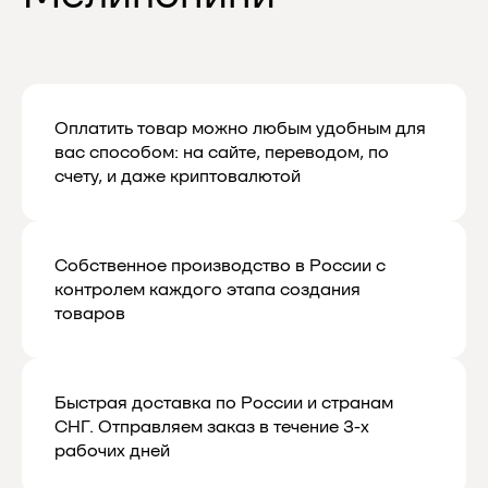
и новинках
Мы будем присылать вам действительно
важную и актуальную информацию,
и обещаем не спамить
Оплатить товар можно любым удобным для
вас способом: на сайте, переводом, по
счету, и даже криптовалютой
Даю согласие на обработку
персональных данных в соответствии
с
политикой конфиденциальности
Даю согласие на получение рекламной
Собственное производство в России с
и маркетинговой рассылки
контролем каждого этапа создания
товаров
Подписаться
Быстрая доставка по России и странам
СНГ. Отправляем заказ в течение 3-х
рабочих дней