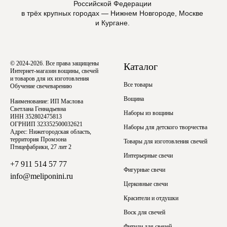
Российской Федерации
в трёх крупных городах — Нижнем Новгороде, Москве
и Кургане.
© 2024-2026. Все права защищены
Каталог
Интернет-магазин вощины, свечей
и товаров для их изготовления
Все товары
Обучение свечеварению
Вощина
Наименование: ИП Маслова
Светлана Геннадьевна
Наборы из вощины
ИНН 352802475813
ОГРНИП 323352500032621
Наборы для детского творчества
Адрес: Нижегородская область,
территория Промзона
Товары для изготовления свечей
Птицефабрики, 27 лит 2
Интерьерные свечи
+7 911 514 57 77
Фигурные свечи
info@meliponini.ru
Церковные свечи
Красители и отдушки
Воск для свечей
Фитили для свечей