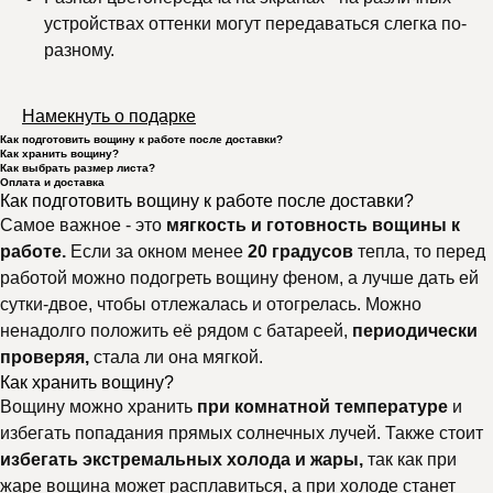
устройствах оттенки могут передаваться слегка по-
разному.
Намекнуть о подарке
Как подготовить вощину к работе после доставки?
Как хранить вощину?
Как выбрать размер листа?
Оплата и доставка
Как подготовить вощину к работе после доставки?
Самое важное - это
мягкость и готовность вощины к
работе.
Если за окном менее
20 градусов
тепла, то перед
работой можно подогреть вощину феном, а лучше дать ей
сутки-двое, чтобы отлежалась и отогрелась. Можно
ненадолго положить её рядом с батареей,
периодически
проверяя,
стала ли она мягкой.
Как хранить вощину?
Вощину можно хранить
при комнатной температуре
и
избегать попадания прямых солнечных лучей. Также стоит
избегать экстремальных холода и жары,
так как при
жаре вощина может расплавиться, а при холоде станет