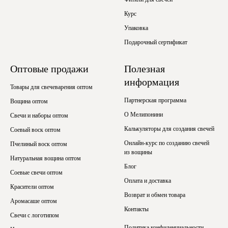
Курс
Упаковка
Подарочный сертификат
Оптовые продажи
Полезная
информация
Товары для свечеварения оптом
Партнерская программа
Вощина оптом
О Мелипонини
Свечи и наборы оптом
Калькуляторы для создания свечей
Соевый воск оптом
Онлайн-курс по созданию свечей
Пчелиный воск оптом
из вощины
Натуральная вощина оптом
Блог
Соевые свечи оптом
Оплата и доставка
Красители оптом
Возврат и обмен товара
Аромасаше оптом
Контакты
Свечи с логотипом
Политика конфиденциальности