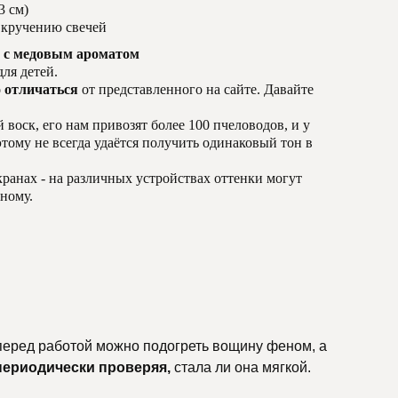
3 см)
 кручению свечей
я с медовым ароматом
ля детей.
 отличаться
от представленного на сайте. Давайте
 воск, его нам привозят более 100 пчеловодов, и у
тому не всегда удаётся получить одинаковый тон в
кранах - на различных устройствах оттенки могут
зному.
 перед работой можно подогреть вощину феном, а
периодически проверяя,
стала ли она мягкой.