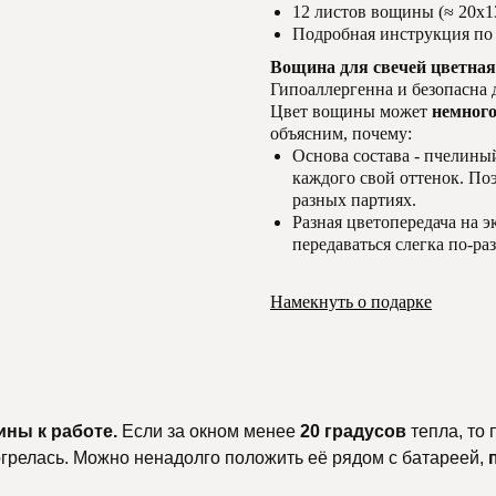
12 листов вощины (≈ 20х1
Подробная инструкция по
Вощина для свечей цветна
Гипоаллергенна и безопасна д
Цвет вощины может
немного
объясним, почему:
Основа состава - пчелиный
каждого свой оттенок. Поэ
разных партиях.
Разная цветопередача на э
передаваться слегка по-ра
Намекнуть о подарке
ины к работе.
Если за окном менее
20 градусов
тепла, то
тогрелась. Можно ненадолго положить её рядом с батареей,