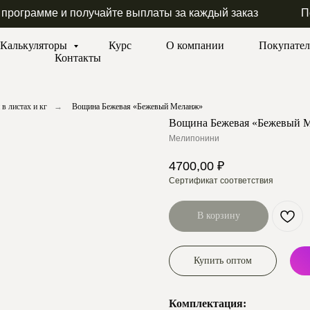
 программе и получайте выплаты за каждый заказ
П
Калькуляторы
Курс
О компании
Покупате
Контакты
в листах и кг
→
Вощина Бежевая «Бежевый Меланж»
Вощина Бежевая «Бежевый 
Мелипонини
4700,00
₽
Сертификат соответствия
В корзину
Купить оптом
Комплектация: