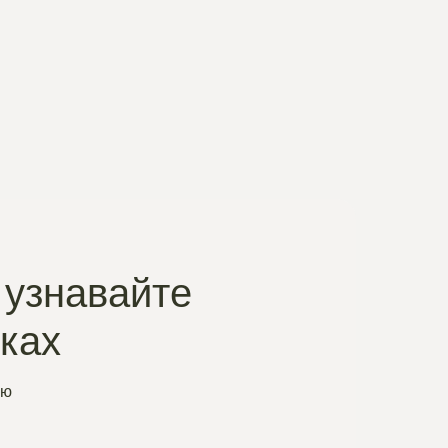
 узнавайте
нках
ую