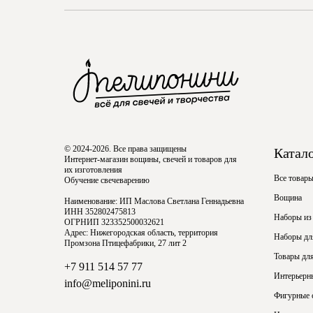
© 2024-2026. Все права защищены
Катал
Интернет-магазин вощины, свечей и товаров для
их изготовления
Все товар
Обучение свечеварению
Вощина
Наименование: ИП Маслова Светлана Геннадьевна
ИНН 352802475813
Наборы из
ОГРНИП 323352500032621
Адрес: Нижегородская область, территория
Наборы для
Промзона Птицефабрики, 27 лит 2
Товары для
+7 911 514 57 77
Интерьерн
info@meliponini.ru
Фигурные 