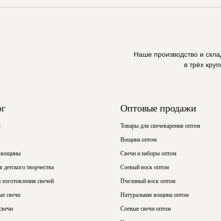
Наше производство и скл
в трёх кру
ог
Оптовые продажи
ы
Товары для свечеварения оптом
Вощина оптом
 вощины
Свечи и наборы оптом
 детского творчества
Соевый воск оптом
 изготовления свечей
Пчелиный воск оптом
ые свечи
Натуральная вощина оптом
свечи
Соевые свечи оптом