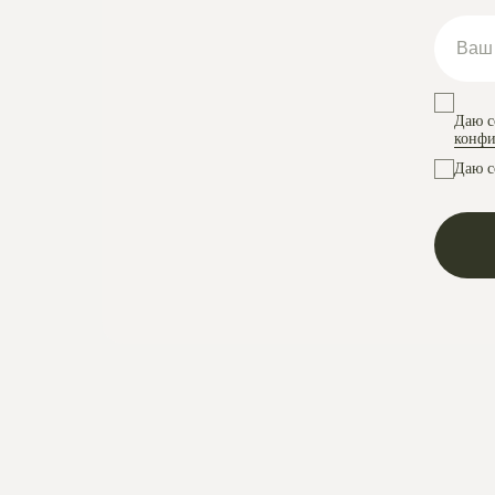
Даю с
конфи
Даю с