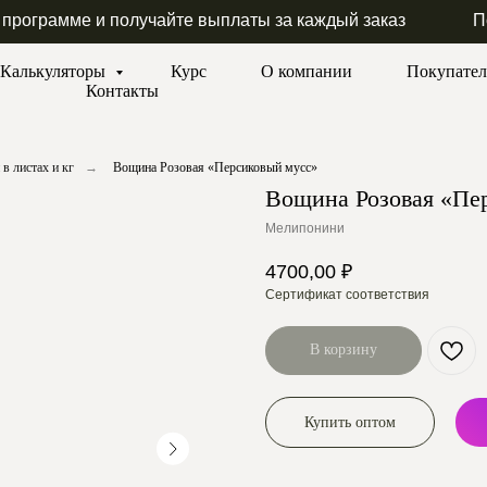
 программе и получайте выплаты за каждый заказ
П
Калькуляторы
Курс
О компании
Покупате
Контакты
в листах и кг
→
Вощина Розовая «Персиковый мусс»
Вощина Розовая «Пе
Мелипонини
4700,00
₽
Сертификат соответствия
В корзину
Купить оптом