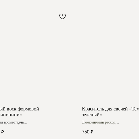
ый воск формовой
Краситель для свечей «Те
ипонини»
зеленый»
я аромаотдача
Экономичный расход
 застывание
Насыщенный цвет
₽
750
₽
Купить на WB