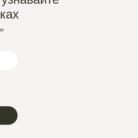
нках
ую