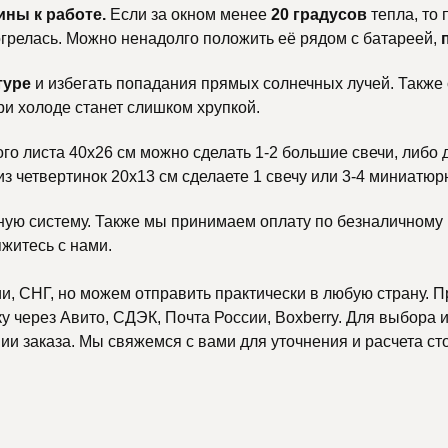
ины к работе.
Если за окном менее
20 градусов
тепла, то
тогрелась. Можно ненадолго положить её рядом с батареей,
туре
и избегать попадания прямых солнечных лучей. Также
ри холоде станет слишком хрупкой.
ого листа 40х26 см можно сделать 1-2 большие свечи, либо 
 из четвертинок 20х13 см сделаете 1 свечу или 3-4 миниатюр
ную систему. Также мы принимаем оплату по безналичному р
яжитесь с нами.
, СНГ, но можем отправить практически в любую страну. П
 через Авито, СДЭК, Почта России, Boxberry. Для выбора и
и заказа. Мы свяжемся с вами для уточнения и расчета ст