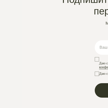
пе
М
Даю с
конфи
Даю с