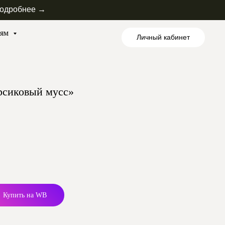
одробнее →
лям
Личный кабинет
рсиковый мусс»
Купить на WB