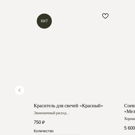
ХИТ
й
Краситель для свечей «Красный»
Соев
«Мел
Экономичный расход
Насыщенный цвет
Хороша
750
₽
Ровное
5 600
Купить на WB
Количество