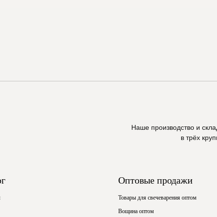
Наше производство и скл
в трёх кру
ог
Оптовые продажи
ы
Товары для свечеварения оптом
Вощина оптом