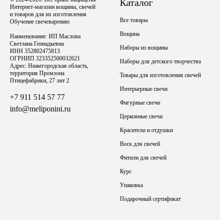
Каталог
Интернет-магазин вощины, свечей
и товаров для их изготовления
Все товары
Обучение свечеварению
Вощина
Наименование: ИП Маслова
Светлана Геннадьевна
Наборы из вощины
ИНН 352802475813
ОГРНИП 323352500032621
Наборы для детского творчества
Адрес: Нижегородская область,
территория Промзона
Товары для изготовления свечей
Птицефабрики, 27 лит 2
Интерьерные свечи
+7 911 514 57 77
Фигурные свечи
info@meliponini.ru
Церковные свечи
Красители и отдушки
Воск для свечей
Фитили для свечей
Курс
Упаковка
Подарочный сертификат