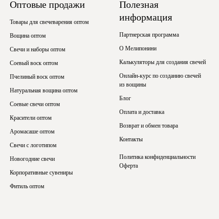
Оптовые продажи
Полезная
информация
Товары для свечеварения оптом
Партнерская программа
Вощина оптом
О Мелипонини
Свечи и наборы оптом
Калькуляторы для создания свечей
Соевый воск оптом
Онлайн-курс по созданию свечей
Пчелиный воск оптом
из вощины
Натуральная вощина оптом
Блог
Соевые свечи оптом
Оплата и доставка
Красители оптом
Возврат и обмен товара
Аромасаше оптом
Контакты
Свечи с логотипом
Политика конфиденциальности
Новогодние свечи
Оферта
Корпоративные сувениры
Фитиль оптом