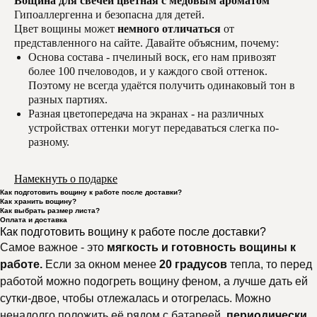
Вощина для свечей цветная с медовым ароматом
Гипоаллергенна и безопасна для детей.
Цвет вощины может
немного отличаться
от
представленного на сайте. Давайте объясним, почему:
Основа состава - пчелиный воск, его нам привозят
более 100 пчеловодов, и у каждого свой оттенок.
Поэтому не всегда удаётся получить одинаковый тон в
разных партиях.
Разная цветопередача на экранах - на различных
устройствах оттенки могут передаваться слегка по-
разному.
Намекнуть о подарке
Как подготовить вощину к работе после доставки?
Как хранить вощину?
Как выбрать размер листа?
Оплата и доставка
Как подготовить вощину к работе после доставки?
Самое важное - это
мягкость и готовность вощины к
работе.
Если за окном менее
20 градусов
тепла, то перед
работой можно подогреть вощину феном, а лучше дать ей
сутки-двое, чтобы отлежалась и отогрелась. Можно
ненадолго положить её рядом с батареей,
периодически