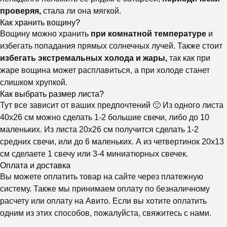
проверяя,
стала ли она мягкой.
Как хранить вощину?
Вощину можно хранить
при комнатной температуре
и
избегать попадания прямых солнечных лучей. Также стоит
избегать экстремальных холода и жары,
так как при
жаре вощина может расплавиться, а при холоде станет
слишком хрупкой.
Почему выбирают
Как выбрать размер листа?
Тут все зависит от ваших предпочтений 🙂 Из одного листа
Мелипонини
40х26 см можно сделать 1-2 большие свечи, либо до 10
маленьких. Из листа 20х26 см получится сделать 1-2
средних свечи, или до 6 маленьких. А из четвертинок 20х13
см сделаете 1 свечу или 3-4 миниатюрных свечек.
Оплата и доставка
Вы можете оплатить товар на сайте через платежную
систему. Также мы принимаем оплату по безналичному
расчету или оплату на Авито. Если вы хотите оплатить
одним из этих способов, пожалуйста, свяжитесь с нами.