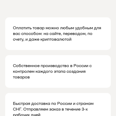
Даю согласие на обработку
Оплатить товар можно любым удобным для
персональных данных в соответствии
с
политикой конфиденциальности
вас способом: на сайте, переводом, по
Даю согласие на получение рекламной
счету, и даже криптовалютой
и маркетинговой рассылки
Подписаться
Собственное производство в России с
контролем каждого этапа создания
товаров
Быстрая доставка по России и странам
СНГ. Отправляем заказ в течение 3-х
рабочих дней