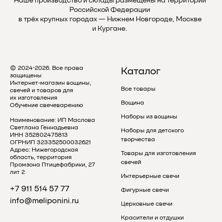
Наше производство и склады размещены на территории
Российской Федерации
в трёх крупных городах — Нижнем Новгороде, Москве
и Кургане.
© 2024-2026. Все права
Каталог
защищены
Интернет-магазин вощины,
Все товары
свечей и товаров для
их изготовления
Вощина
Обучение свечеварению
Наборы из вощины
Наименование: ИП Маслова
Светлана Геннадьевна
Наборы для детского
ИНН 352802475813
творчества
ОГРНИП 323352500032621
Адрес: Нижегородская
Товары для изготовления
область, территория
свечей
Промзона Птицефабрики, 27
лит 2
Интерьерные свечи
+7 911 514 57 77
Фигурные свечи
info@meliponini.ru
Церковные свечи
Красители и отдушки