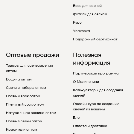
Воск для свечей
Фитили для свечей
Курс
Упаковка
Подарочный сертификат
Оптовые продажи
Полезная
информация
Товары для свечеварения
оптом
Партнерская программа
Вощина оптом
О Мелипонини
Свечи и наборы оптом
Калькуляторы для создания
свечей
Соевый воск оптом
Онлайн-курс по созданию
Пчелиный воск оптом
свечей из вощины
Натуральная вощина оптом
Блог
Соевые свечи оптом
Оплата и доставка
Красители оптом